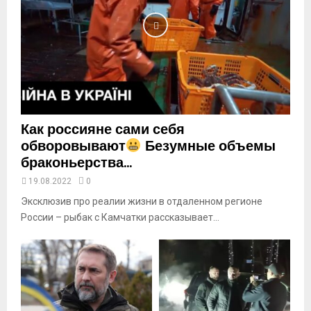
y
o
u
t
u
b
e
Как россияне сами себя
обворовывают
Безумные объемы
браконьерства...
19.08.2022
0
Эксклюзив про реалии жизни в отдаленном регионе
России – рыбак с Камчатки рассказывает...