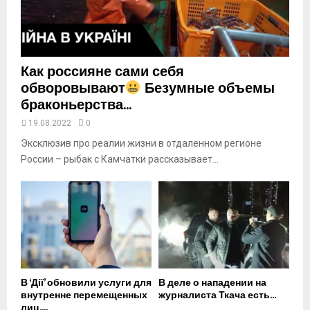
u
b
e
Как россияне сами себя
обворовывают
Безумные объемы
браконьерства...
19.08.2022
0
Эксклюзив про реалии жизни в отдаленном регионе
России – рыбак с Камчатки рассказывает...
В ‘Дії’ обновили услуги для
В деле о нападении на
внутренне перемещенных
журналиста Ткача есть...
лиц....