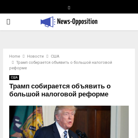
Telegram
PRIMARY
MENU
Home
Новости
США
Трамп собирается объявить о большой налоговой
реформе
США
Трамп собирается объявить о
большой налоговой реформе