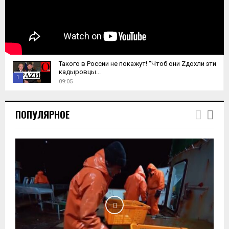
Такого в России не покажут! "Чтоб они Zдохли эти
кадыровцы...
1
09:05
T
h
ПОПУЛЯРНОЕ
u
m
b
n
a
i
l
y
o
u
t