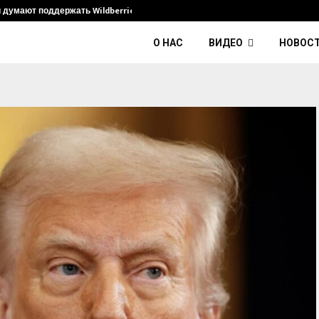
и думают поддержать Wildberries и его…
Умер диджей K
О НАС
ВИДЕО
НОВОС