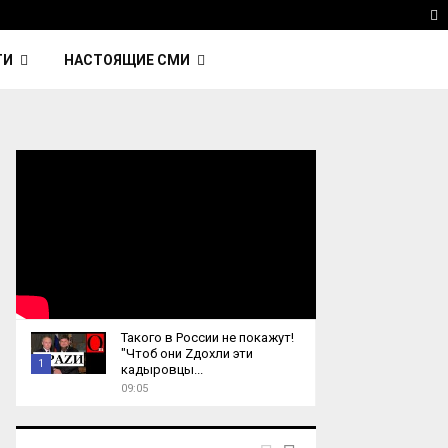
avinsky — автор трека Nightcall из фильма…
Reute
T
ТИ
НАСТОЯЩИЕ СМИ
Такого в России не покажут!
"Чтоб они Zдохли эти
1
кадыровцы...
09:05
T
h
u