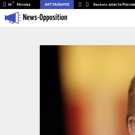
C
мный туннель из Беларуси.…
Reuters: власти Росси
Москва
АКТУАЛЬНОЕ
30