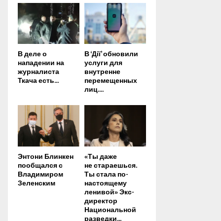
В деле о
В ‘Дії’ обновили
нападении на
услуги для
журналиста
внутренне
Ткача есть...
перемещенных
лиц....
Энтони Блинкен
«Ты даже
пообщался с
не стараешься.
Владимиром
Ты стала по-
Зеленским
настоящему
ленивой» Экс-
директор
Национальной
разведки...