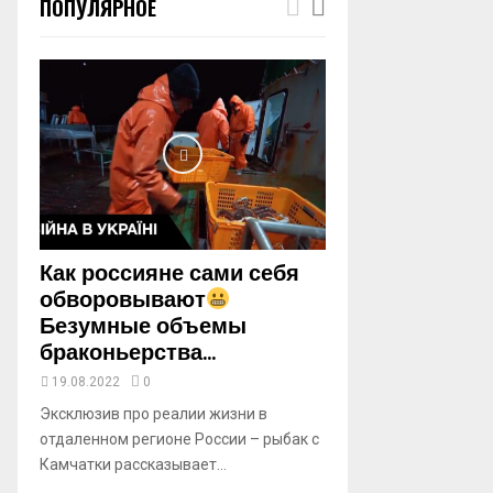
ПОПУЛЯРНОЕ
m
b
n
a
i
l
y
o
u
t
u
b
Как россияне сами себя
e
обворовывают
Безумные объемы
браконьерства...
19.08.2022
0
Эксклюзив про реалии жизни в
отдаленном регионе России – рыбак с
Камчатки рассказывает...