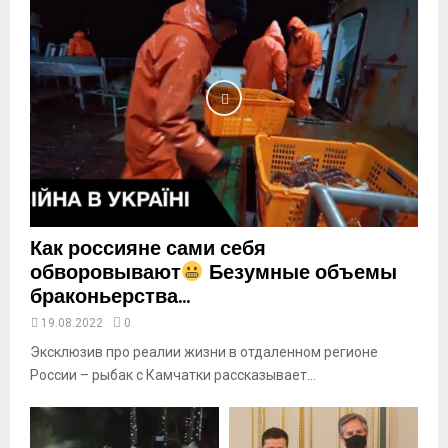
a
i
l
y
o
u
t
u
b
e
Как россияне сами себя
обворовывают
Безумные объемы
браконьерства...
19.08.2022
0
Эксклюзив про реалии жизни в отдаленном регионе
России – рыбак с Камчатки рассказывает...