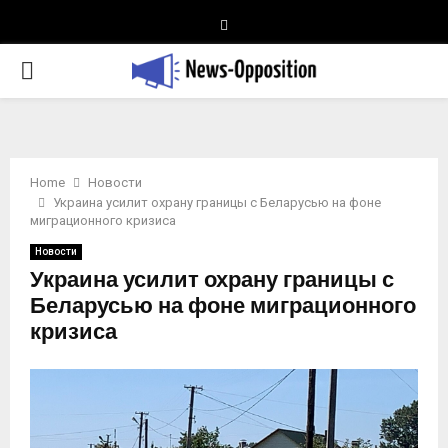
Telegram
PRIMARY
MENU
Home
Новости
Украина усилит охрану границы с Беларусью на фоне
миграционного кризиса
Новости
Украина усилит охрану границы с
Беларусью на фоне миграционного
кризиса