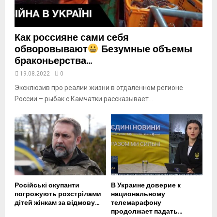
e
Как россияне сами себя
обворовывают
Безумные объемы
браконьерства...
19.08.2022
0
Эксклюзив про реалии жизни в отдаленном регионе
России – рыбак с Камчатки рассказывает...
Російські окупанти
В Украине доверие к
погрожують розстрілами
национальному
дітей жінкам за відмову...
телемарафону
продолжает падать...