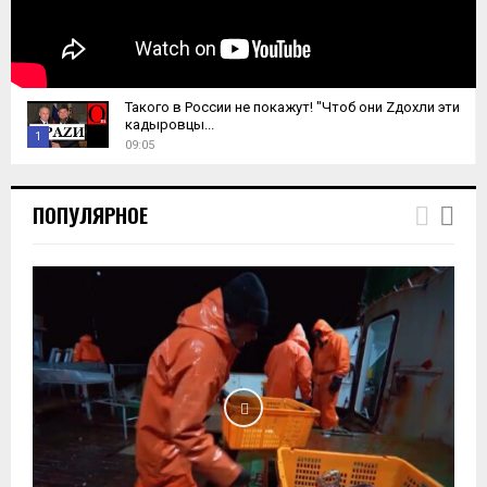
Такого в России не покажут! "Чтоб они Zдохли эти
кадыровцы...
1
09:05
T
h
ПОПУЛЯРНОЕ
u
m
b
n
a
i
l
y
o
u
t
u
b