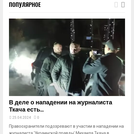
ПОПУЛЯРНОЕ
u
m
b
n
a
i
l
y
o
u
t
u
b
e
В деле о нападении на журналиста
Ткача есть...
25.04.2024
0
Правоохранители подозревают в участии в нападении на
журналиста 'Украинской правды' Михаила Ткача в...