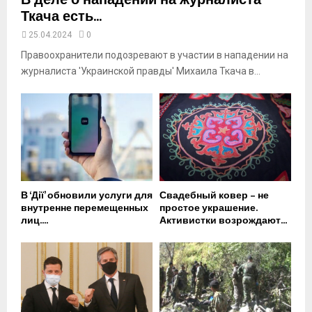
В деле о нападении на журналиста
Ткача есть...
25.04.2024
0
Правоохранители подозревают в участии в нападении на
журналиста 'Украинской правды' Михаила Ткача в...
В ‘Дії’ обновили услуги для
Свадебный ковер – не
внутренне перемещенных
простое украшение.
лиц....
Активистки возрождают...