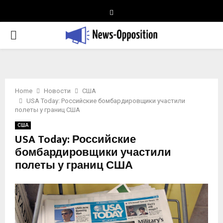
Telegram
PRIMARY
MENU
Home
Новости
США
USA Today: Российские бомбардировщики участили
полеты у границ США
США
USA Today: Российские
бомбардировщики участили
полеты у границ США