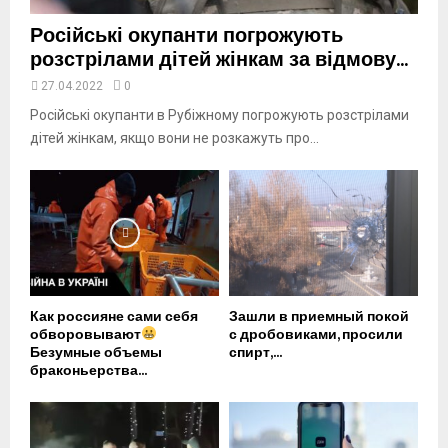
Російські окупанти погрожують
розстрілами дітей жінкам за відмову...
27.04.2022
0
Російські окупанти в Рубіжному погрожують розстрілами
дітей жінкам, якщо вони не розкажуть про...
Как россияне сами себя
Зашли в приемный покой
обворовывают
с дробовиками, просили
Безумные объемы
спирт,...
браконьерства...