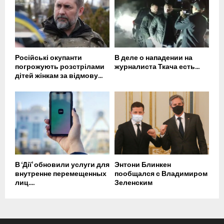
Російські окупанти
В деле о нападении на
погрожують розстрілами
журналиста Ткача есть...
дітей жінкам за відмову...
В ‘Дії’ обновили услуги для
Энтони Блинкен
внутренне перемещенных
пообщался с Владимиром
лиц....
Зеленским