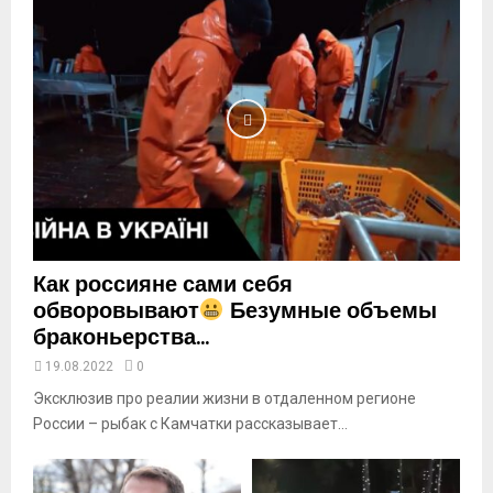
a
i
l
y
o
u
t
u
b
e
Как россияне сами себя
обворовывают
Безумные объемы
браконьерства...
19.08.2022
0
Эксклюзив про реалии жизни в отдаленном регионе
России – рыбак с Камчатки рассказывает...