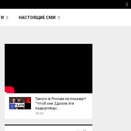
avinsky — автор трека Nightcall из фильма…
Reute
T
ТИ
НАСТОЯЩИЕ СМИ
Такого в России не покажут!
"Чтоб они Zдохли эти
1
кадыровцы...
09:05
T
h
u