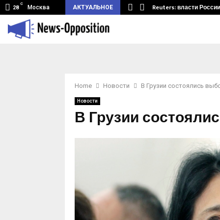
C
мный туннель из Беларуси.…
Reuters: власти Росси
Москва
АКТУАЛЬНОЕ
28
Home
Новости
В Грузии состоялись выб
Новости
В Грузии состояли