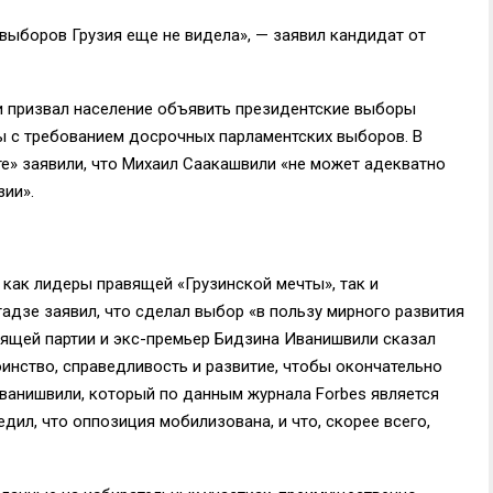
 выборов Грузия еще не видела», — заявил кандидат от
и призвал население объявить президентские выборы
ы с требованием досрочных парламентских выборов. В
те» заявили, что Михаил Саакашвили «не может адекватно
зии».
 как лидеры правящей «Грузинской мечты», так и
адзе заявил, что сделал выбор «в пользу мирного развития
авящей партии и экс-премьер Бидзина Иванишвили сказал
инство, справедливость и развитие, чтобы окончательно
Иванишвили, который по данным журнала Forbes является
дил, что оппозиция мобилизована, и что, скорее всего,