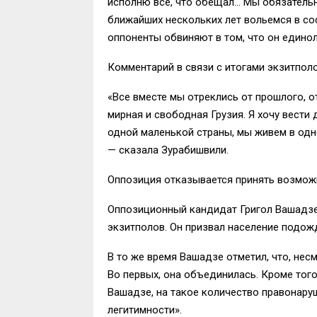
исполню все, что обещал… Мы обязательно
ближайших нескольких лет вольемся в со
оппоненты обвиняют в том, что он единол
Комментарий в связи с итогами экзитпол
«Все вместе мы отреклись от прошлого, о
мирная и свободная Грузия. Я хочу вести 
одной маленькой страны, мы живем в одн
— сказала Зурабишвили.
Оппозиция отказывается принять возмож
Оппозиционный кандидат Григол Вашадзе
экзитполов. Он призвал население подож
В то же время Вашадзе отметил, что, нес
Во первых, она объединилась. Кроме того
Вашадзе, на такое количество правонаруш
легитимности».