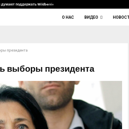
и думают поддержать Wildberries и его…
Умер диджей K
О НАС
ВИДЕО
НОВОС
оры президента
сь выборы президента