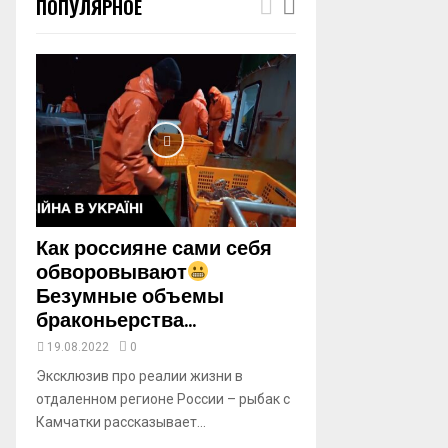
ПОПУЛЯРНОЕ
m
b
n
a
i
l
y
o
u
t
u
b
Как россияне сами себя
e
обворовывают
Безумные объемы
браконьерства...
19.08.2022
0
Эксклюзив про реалии жизни в
отдаленном регионе России – рыбак с
Камчатки рассказывает...