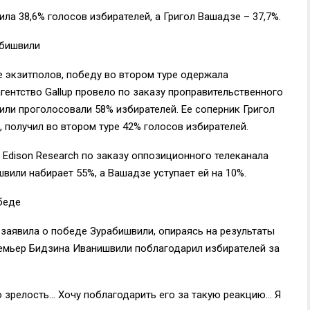
ла 38,6% голосов избирателей, а Григол Вашадзе – 37,7%.
абишвили
е экзитполов, победу во втором туре одержала
гентство Gallup провело по заказу проправительственного
или проголосовали 58% избирателей. Ее соперник Григол
, получил во втором туре 42% голосов избирателей.
 Edison Research по заказу оппозиционного телеканала
швили набирает 55%, а Вашадзе уступает ей на 10%.
беде
 заявила о победе Зурабишвили, опираясь на результаты
ремьер Бидзина Иванишвили поблагодарил избирателей за
 зрелость… Хочу поблагодарить его за такую реакцию… Я