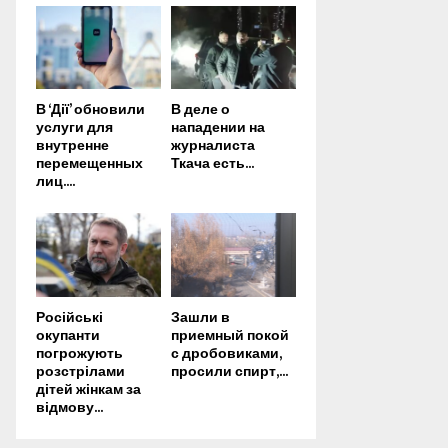
В ‘Дії’ обновили
В деле о
услуги для
нападении на
внутренне
журналиста
перемещенных
Ткача есть...
лиц....
Російські
Зашли в
окупанти
приемный покой
погрожують
с дробовиками,
розстрілами
просили спирт,...
дітей жінкам за
відмову...