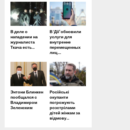
В деле о
В ‘Дії’ обновили
нападении на
услуги для
журналиста
внутренне
Ткача есть...
перемещенных
лиц....
Энтони Блинкен
Російські
пообщался с
окупанти
Владимиром
погрожують
Зеленским
розстрілами
дітей жінкам за
відмову...