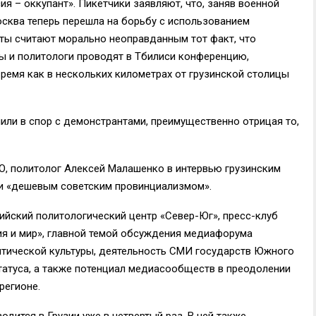
я – оккупант». Пикетчики заявляют, что, заняв военной
осква теперь перешла на борьбу c использованием
ты считают морально неоправданным тот факт, что
ы и политологи проводят в Тбилиси конференцию,
время как в нескольких километрах от грузинской столицы
или в спор с демонстрантами, преимущественно отрицая то,
 политолог Алексей Малашенко в интервью грузинским
и «дешевым советским провинциализмом».
ийский политологический центр «Север-Юг», пресс-клуб
зия и мир», главной темой обсуждения медиафорума
итической культуры, деятельность СМИ государств Южного
татуса, а также потенциал медиасообществ в преодолении
регионе.
одится в Грузии уже в четвертый раз. В ней также