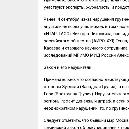
участвуют эксперты, журналисты и предс
Ранее, 4 сентября из-за нарушения грузи
впустили четырех участников, в том чис
«ИТАР-ТАСС» Виктора Литовкина, презид
российского общества (АИРО-XXI) Геннад
Касаева и старшего научного сотрудник
исследований МГИМО МИД России Алексе
Закон и его нарушители
Примечательно, что согласно действующе
стороны Зугдиди (Западная Грузия), а на
Гори (Восточная Грузия). Нарушителям эт
регионы грозит денежный штраф, а если р
неоднократном нарушении, то, по грузинс
Следует отметить, что бывший мэр Москв
грузинский закон об оккупированных терр