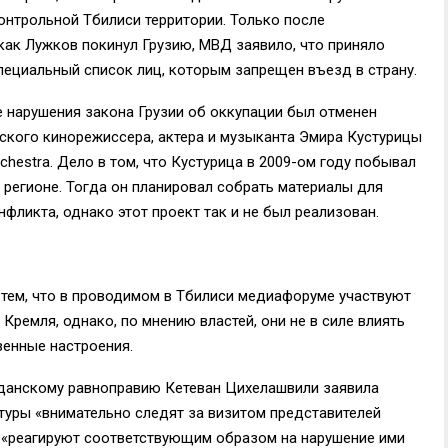
онтрольной Тбилиси территории. Только после
как Лужков покинул Грузию, МВД заявило, что приняло
пециальный список лиц, которым запрещен въезд в страну.
 нарушения закона Грузии об оккупации был отменен
ского кинорежиссера, актера и музыканта Эмира Кустурицы
chestra. Дело в том, что Кустурица в 2009-ом году побывал
регионе. Тогда он планировал собрать материалы для
фликта, однако этот проект так и не был реализован.
 тем, что в проводимом в Тбилиси медиафоруме участвуют
Кремля, однако, по мнению властей, они не в силе влиять
венные настроения.
жданскому равноправию Кетеван Цихелашвили заявила
туры «внимательно следят за визитом представителей
 «реагируют соответствующим образом на нарушение ими