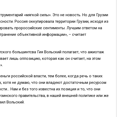
трументарий «мягкой силы». Это не новость. Но для Грузии
ности. Россия оккупировала территории Грузии, исходя из
рировать пророссийские сентименты. Лучшим ответом на
транение объективной информации», – считает
тского большинтсва Гия Вольский полагает, что ажиотаж
вает лишь оппозицию, которая как он считает, на этом
».
ньги российской власти, тем более, когда речь о таких
, хотя не думаю, что они владеют достаточным ресурсом
и… Нам и без того известна их позиция и то, что они
рузинского правительства, в нашей внешней политике или же
вил Вольский.