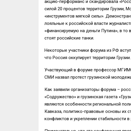
акцию-перформанс и скандировала «Росси
силой 20 процентов территории Грузии, М
«инструментов мягкой силы». Демонстран
лояльные к российской власти журналист
«финансируемую на деньги Путина», в то 
стоят российские танки.
Некоторые участники форума из РФ вступ
что Россия оккупирует территории Грузии.
Участвующий в форуме профессор МГИМО,
СМИ назвал протест грузинской молодеж
Как заявили организаторы форума – росс
«Содружество» и грузинская газета «Гру
являются особенности региональной пол
Кавказа, политико-правовые основы их с
конфликтов и укреплении стабильности в 
Примечательно, что эта конференция пров