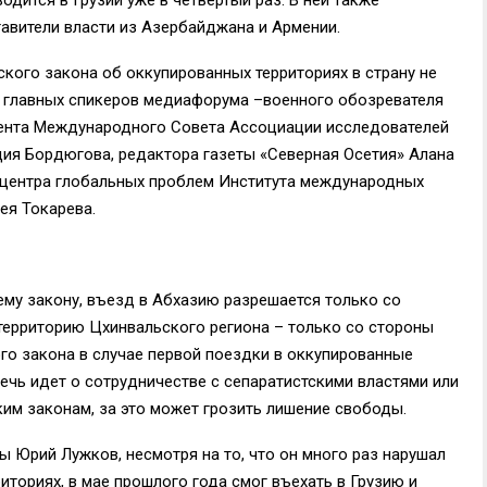
тавители власти из Азербайджана и Армении.
нского закона об оккупированных территориях в страну не
ле главных спикеров медиафорума –военного обозревателя
ента Международного Совета Ассоциации исследователей
ия Бордюгова, редактора газеты «Северная Осетия» Алана
а центра глобальных проблем Института международных
я Токарева.
му закону, въезд в Абхазию разрешается только со
 территорию Цхинвальского региона – только со стороны
ого закона в случае первой поездки в оккупированные
ечь идет о сотрудничестве с сепаратистскими властями или
ким законам, за это может грозить лишение свободы.
ы Юрий Лужков, несмотря на то, что он много раз нарушал
иториях, в мае прошлого года смог въехать в Грузию и