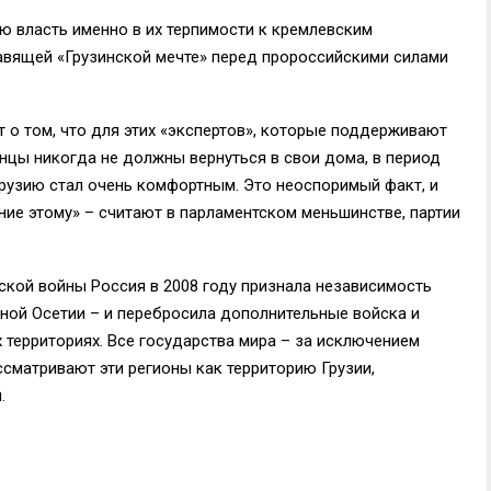
ую власть именно в их терпимости к кремлевским
равящей «Грузинской мечте» перед пророссийскими силами
т о том, что для этих «экспертов», которые поддерживают
нцы никогда не должны вернуться в свои дома, в период
Грузию стал очень комфортным. Это неоспоримый факт, и
ие этому» – считают в парламентском меньшинстве, партии
ской войны Россия в 2008 году признала независимость
жной Осетии – и перебросила дополнительные войска и
 территориях. Все государства мира – за исключением
ассматривают эти регионы как территорию Грузии,
.