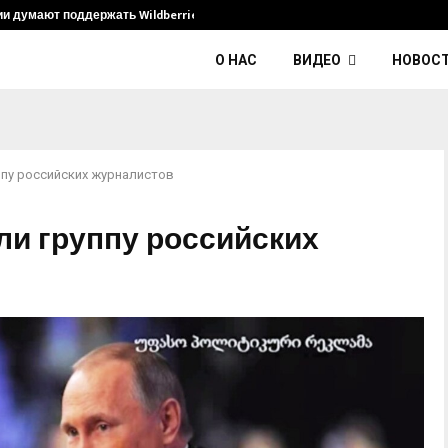
ии думают поддержать Wildberries и его…
Умер диджей
О НАС
ВИДЕО
НОВОС
ппу российских журналистов
ли группу российских