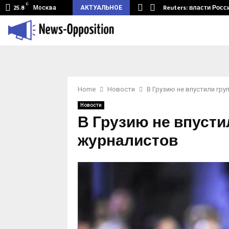
C
земный туннель из Беларуси.…
Reuters: власти Росс
Москва
АКТУАЛЬНОЕ
25.8
Home
Новости
В Грузию не впустили гру
Новости
В Грузию не впусти
журналистов