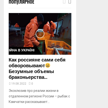
ПОПУЛЯРНОЕ
m
b
n
a
i
l
y
o
u
t
u
b
Как россияне сами себя
e
обворовывают
Безумные объемы
браконьерства...
19.08.2022
0
Эксклюзив про реалии жизни в
отдаленном регионе России – рыбак с
Камчатки рассказывает...