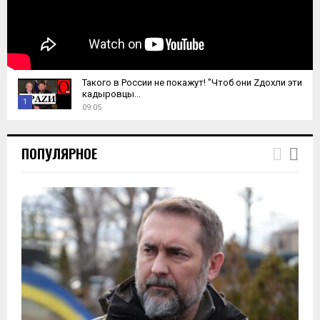
Такого в России не покажут! "Чтоб они Zдохли эти
кадыровцы...
1
09:05
T
h
ПОПУЛЯРНОЕ
u
m
b
n
a
i
l
y
o
u
t
u