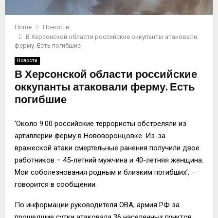
Home
Новости
В Херсонской области российские оккупанты атаковали
ферму. Есть погибшие
Новости
В Херсонской области российские
оккупанты атаковали ферму. Есть
погибшие
‘Около 9.00 российские террористы обстреляли из
артиллерии ферму в Нововоронцовке. Из-за
вражеской атаки смертельные ранения получили двое
работников – 45-летний мужчина и 40-летняя женщина.
Мои соболезнования родным и близким погибших’, –
говорится в сообщении.
По информации руководителя ОВА, армия РФ за
прошедшие сутки атаковала 36 населенных пунктов