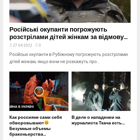
b
e
Російські окупанти погрожують
розстрілами дітей жінкам за відмову...
27.04.2022
0
Російські окупанти в Рубіжному погрожують розстрілами
дітей жінкам, якщо вони не розкажуть про...
Как россияне сами себя
В деле о нападении на
обворовывают
журналиста Ткача есть...
Безумные объемы
браконьерства...