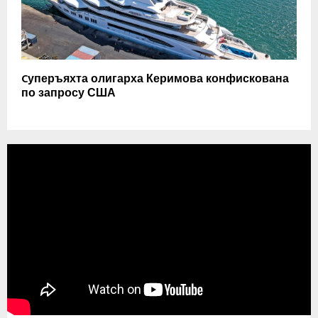
Cуперъяхта олигарха Керимова конфискована
по запросу США