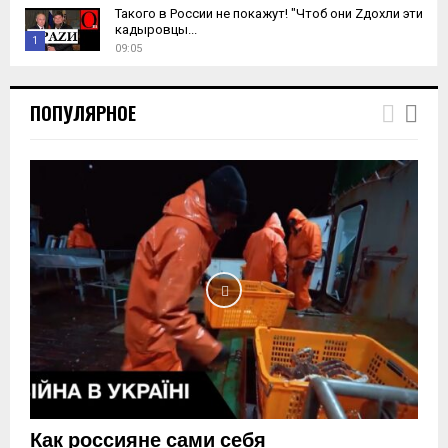
Такого в России не покажут! "Чтоб они Zдохли эти
кадыровцы...
1
09:05
T
h
ПОПУЛЯРНОЕ
u
m
b
n
a
i
l
y
o
u
t
u
b
e
Как россияне сами себя