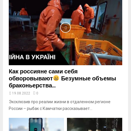
i
l
y
o
u
t
u
b
e
Как россияне сами себя
обворовывают
Безумные объемы
браконьерства...
19.08.2022
0
Эксклюзив про реалии жизни в отдаленном регионе
России – рыбак с Камчатки рассказывает...