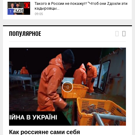
Такого в России не покажут! "Чтоб они Zдохли эти
кадыровцы...
1
09:05
T
h
ПОПУЛЯРНОЕ
u
m
b
n
a
i
l
y
o
u
t
u
b
e
Как россияне сами себя