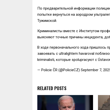
По предварительной информации полиции, 
попытке вернуться на аэродром ультрале
Тужимской.
Криминалисты вместе с Институтом проф
выясняют точные причины инцидента, доб
В ходе первоначального хода пришлось 
завоевать с ultralightem havaroval поблизос
kriminalisti, которые spolupracуют с Ústavо
— Policie ČR (@PolicieCZ) September 7, 202
RELATED POSTS