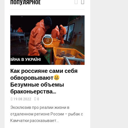
ПОПУЛЯРНОЕ
m
b
n
a
i
l
y
o
u
t
u
b
Как россияне сами себя
e
обворовывают
Безумные объемы
браконьерства...
19.08.2022
0
Эксклюзив про реалии жизни в
отдаленном регионе России – рыбак с
Камчатки рассказывает...