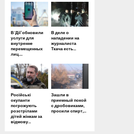
В ‘Дії’ обновили
В деле о
услуги для
нападении на
внутренне
журналиста
перемещенных
Ткача есть...
лиц....
Російські
Зашли в
окупанти
приемный покой
погрожують
с дробовиками,
розстрілами
просили спирт,...
дітей жінкам за
відмову...