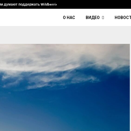
ии думают поддержать Wildberries и его…
Умер диджей
О НАС
ВИДЕО
НОВОС