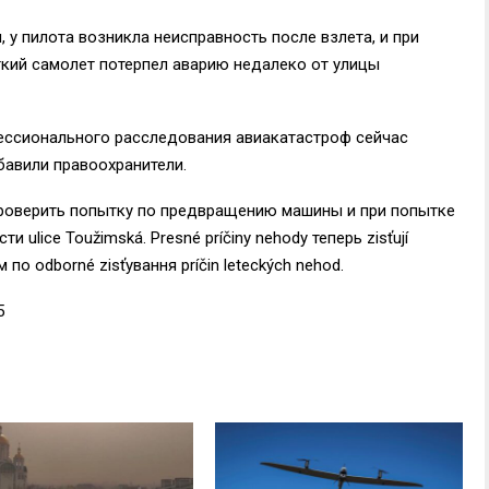
у пилота возникла неисправность после взлета, и при
гкий самолет потерпел аварию недалеко от улицы
ессионального расследования авиакатастроф сейчас
авили правоохранители.
проверить попытку по предвращению машины и при попытке
ти ulice Toužimská. Presné príčiny nehody теперь zisťují
м по odborné zisťування príčin leteckých nehod.
5