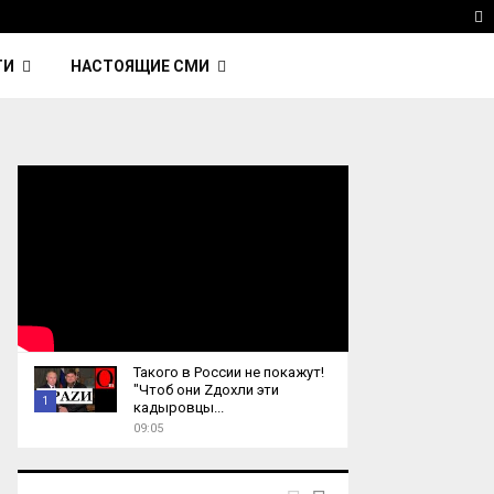
 Kavinsky — автор трека Nightcall из фильма…
Reu
T
ТИ
НАСТОЯЩИЕ СМИ
Такого в России не покажут!
"Чтоб они Zдохли эти
1
кадыровцы...
09:05
T
h
u