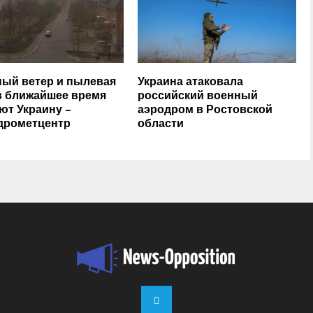
ый ветер и пылевая
Украина атаковала
в ближайшее время
российский военный
ют Украину –
аэродром в Ростовской
дрометцентр
области