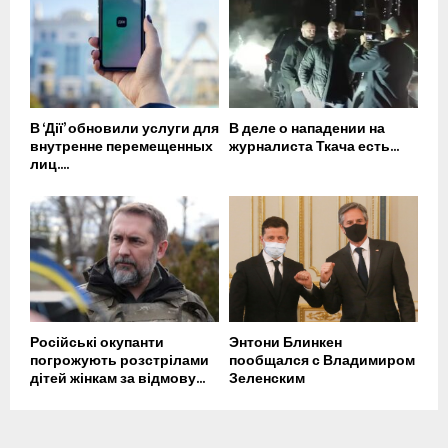
В ‘Дії’ обновили услуги для
В деле о нападении на
внутренне перемещенных
журналиста Ткача есть...
лиц....
Російські окупанти
Энтони Блинкен
погрожують розстрілами
пообщался с Владимиром
дітей жінкам за відмову...
Зеленским