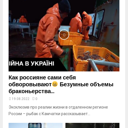
n
a
i
l
y
o
u
t
u
b
e
Как россияне сами себя
обворовывают
Безумные объемы
браконьерства...
19.08.2022
0
Эксклюзив про реалии жизни в отдаленном регионе
России – рыбак с Камчатки рассказывает...