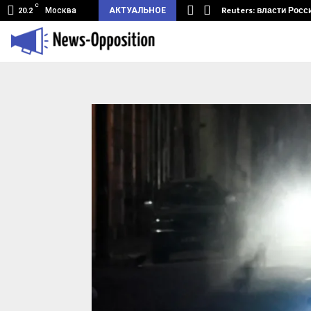
C
земный туннель из Беларуси.…
Reuters: власти Росс
Москва
АКТУАЛЬНОЕ
20.2