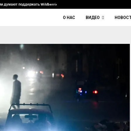
ии думают поддержать Wildberries и его…
Умер диджей
О НАС
ВИДЕО
НОВОС