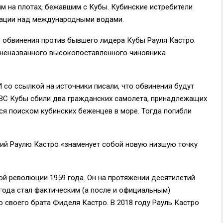
м на плотах, бежавшим с Кубы. Кубинские истребители
зации над международными водами.
обвинения против бывшего лидера Кубы Рауля Кастро.
 неназванного высокопоставленного чиновника
 со ссылкой на источники писали, что обвинения будут
ВВС Кубы сбили два гражданских самолета, принадлежащих
я поиском кубинских беженцев в море. Тогда погибли
ний Раулю Кастро «знаменует собой новую низшую точку
ой революции 1959 года. Он на протяжении десятилетий
 года стал фактическим (а после и официальным)
 своего брата Фиделя Кастро. В 2018 году Рауль Кастро