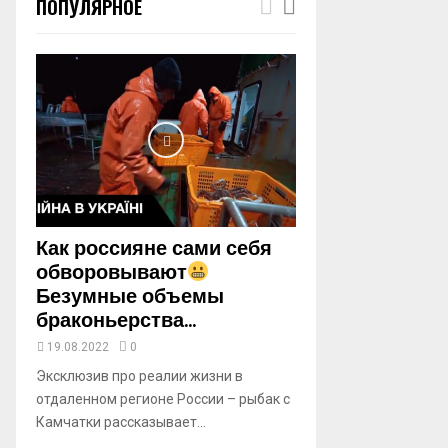
ПОПУЛЯРНОЕ
m
b
n
a
i
l
y
o
u
t
u
b
Как россияне сами себя
e
обворовывают
Безумные объемы
браконьерства...
19.08.2022
0
Эксклюзив про реалии жизни в
отдаленном регионе России – рыбак с
Камчатки рассказывает...