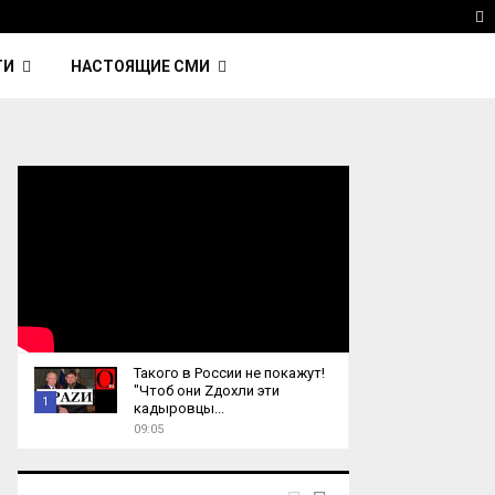
 Kavinsky — автор трека Nightcall из фильма…
Reu
T
ТИ
НАСТОЯЩИЕ СМИ
Такого в России не покажут!
"Чтоб они Zдохли эти
1
кадыровцы...
09:05
T
h
u