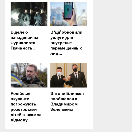
В деле о
В ‘Дії’ обновили
нападении на
услуги для
журналиста
внутренне
Ткача есть...
перемещенных
лиц....
Російські
Энтони Блинкен
окупанти
пообщался с
погрожують
Владимиром
розстрілами
Зеленским
дітей жінкам за
відмову...