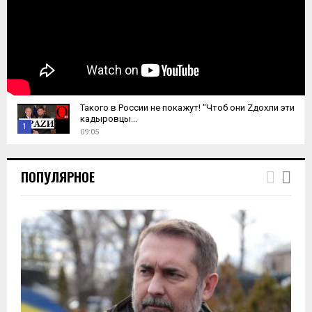
Такого в России не покажут! "Чтоб они Zдохли эти
кадыровцы...
1
09:05
T
h
ПОПУЛЯРНОЕ
u
m
b
n
a
i
l
y
o
u