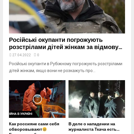
t
u
b
e
Російські окупанти погрожують
розстрілами дітей жінкам за відмову...
27.04.2022
0
Російські окупанти в Рубіжному погрожують розстрілами
дітей жінкам, якщо вони не розкажуть про...
Как россияне сами себя
В деле о нападении на
обворовывают
журналиста Ткача есть...