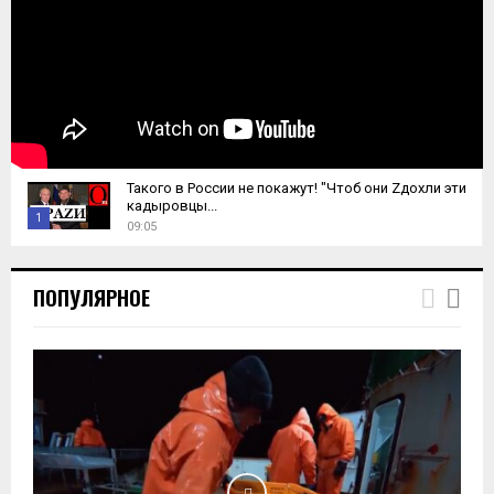
Такого в России не покажут! "Чтоб они Zдохли эти
кадыровцы...
1
09:05
T
h
ПОПУЛЯРНОЕ
u
m
b
n
a
i
l
y
o