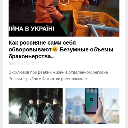
u
t
u
b
e
Как россияне сами себя
обворовывают
Безумные объемы
браконьерства...
19.08.2022
0
Эксклюзив про реалии жизни в отдаленном регионе
России – рыбак с Камчатки рассказывает...