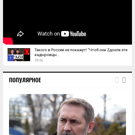
Такого в России не покажут! "Чтоб они Zдохли эти
кадыровцы...
1
09:05
T
h
ПОПУЛЯРНОЕ
u
m
b
n
a
i
l
y
o