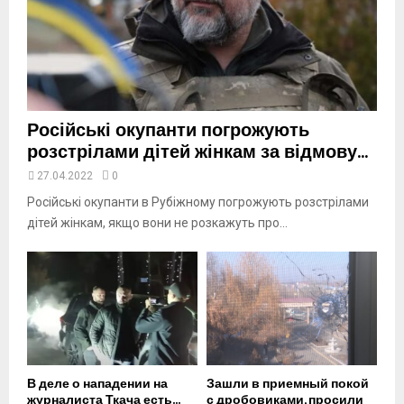
u
t
u
b
e
Російські окупанти погрожують
розстрілами дітей жінкам за відмову...
27.04.2022
0
Російські окупанти в Рубіжному погрожують розстрілами
дітей жінкам, якщо вони не розкажуть про...
В деле о нападении на
Зашли в приемный покой
журналиста Ткача есть...
с дробовиками, просили