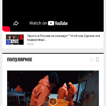
Такого в России не покажут! "Чтоб они Zдохли эти
кадыровцы...
1
09:05
T
h
ПОПУЛЯРНОЕ
u
m
b
n
a
i
l
y
o
u