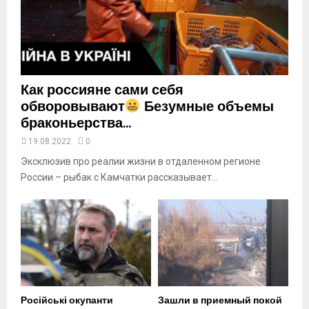
t
u
b
e
Как россияне сами себя
обворовывают
Безумные объемы
браконьерства...
19.08.2022
0
Эксклюзив про реалии жизни в отдаленном регионе
России – рыбак с Камчатки рассказывает...
Російські окупанти
Зашли в приемный покой