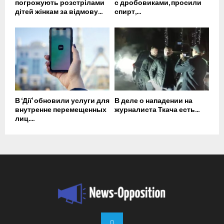
погрожують розстрілами
с дробовиками, просили
дітей жінкам за відмову...
спирт,...
В ‘Дії’ обновили услуги для
В деле о нападении на
внутренне перемещенных
журналиста Ткача есть...
лиц....