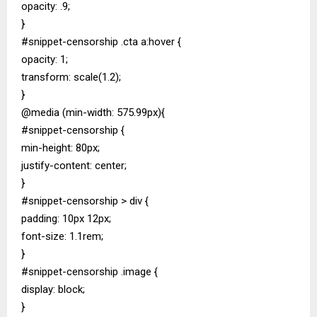
opacity: .9;
}
#snippet-censorship .cta a:hover {
opacity: 1;
transform: scale(1.2);
}
@media (min-width: 575.99px){
#snippet-censorship {
min-height: 80px;
justify-content: center;
}
#snippet-censorship > div {
padding: 10px 12px;
font-size: 1.1rem;
}
#snippet-censorship .image {
display: block;
}