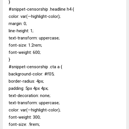
}
#snippet-censorship .headline h4 {
color: var(—highlight-color);
margin: 0;
line-height: 1;
text-transform: uppercase;
font-size: 1.2rem;
font-weight: 600;
}
#snippet-censorship .cta a {
background-color: #f05;
border-radius: 4px;
padding: 5px 4px 4px;
text-decoration: none;
text-transform: uppercase;
color: var(—highlight-color);
font-weight: 300;
font-size: .9rem;