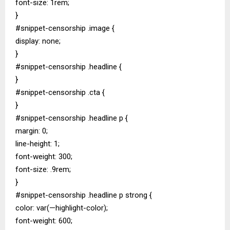
font-size: 1rem;
}
#snippet-censorship .image {
display: none;
}
#snippet-censorship .headline {
}
#snippet-censorship .cta {
}
#snippet-censorship .headline p {
margin: 0;
line-height: 1;
font-weight: 300;
font-size: .9rem;
}
#snippet-censorship .headline p strong {
color: var(—highlight-color);
font-weight: 600;