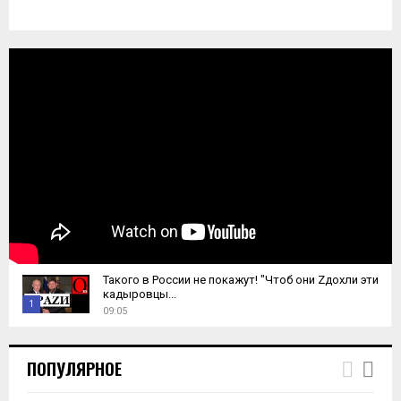
Такого в России не покажут! "Чтоб они Zдохли эти
кадыровцы...
1
09:05
T
h
ПОПУЛЯРНОЕ
u
m