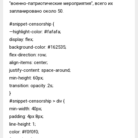
"военно-патриотические мероприятия", всего их
запланировано около 50.
#snippet-censorship {
—highlight-color: #fafafa;
display: flex;
background-color: #162535;
flex-direction: row;
align-items: center;
justify-content: space-around;
min-height: 60px;
transition: opacity .2s;
}
#snippet-censorship > div {
min-width: 40px;
padding: 4px 8px;
line-height: 1;
color: #f0f0f0;