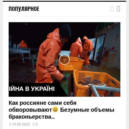
h
ПОПУЛЯРНОЕ
u
m
b
n
a
i
l
y
o
u
t
u
b
e
Как россияне сами себя
обворовывают
Безумные объемы
браконьерства...
19.08.2022
0