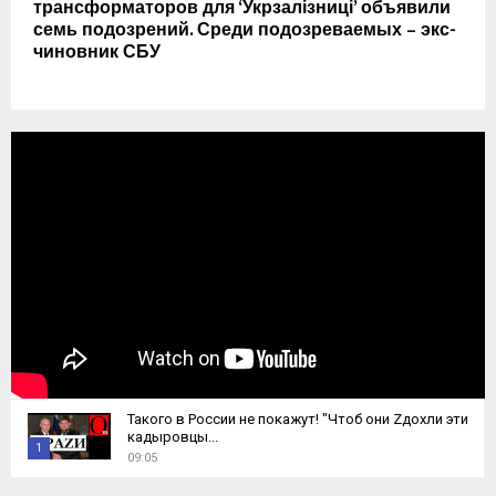
трансформаторов для ‘Укрзалізниці’ объявили
семь подозрений. Среди подозреваемых – экс-
чиновник СБУ
Такого в России не покажут! "Чтоб они Zдохли эти
кадыровцы...
1
09:05
T