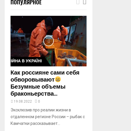
ПОПУЛЯРНОЕ
m
b
n
a
i
l
y
o
u
t
u
b
Как россияне сами себя
e
обворовывают
Безумные объемы
браконьерства...
19.08.2022
0
Эксклюзив про реалии жизни в
отдаленном регионе России – рыбак с
Камчатки рассказывает...