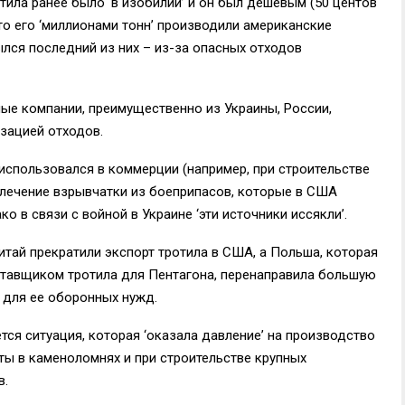
тила ранее было ‘в изобилии’ и он был дешевым (50 центов
 что его ‘миллионами тонн’ производили американские
ылся последний из них – из-за опасных отходов
ные компании, преимущественно из Украины, России,
изацией отходов.
использовался в коммерции (например, при строительстве
влечение взрывчатки из боеприпасов, которые в США
 в связи с войной в Украине ‘эти источники иссякли’.
Китай прекратили экспорт тротила в США, а Польша, которая
авщиком тротила для Пентагона, перенаправила большую
 для ее оборонных нужд.
ся ситуация, которая ‘оказала давление’ на производство
ты в каменоломнях и при строительстве крупных
в.