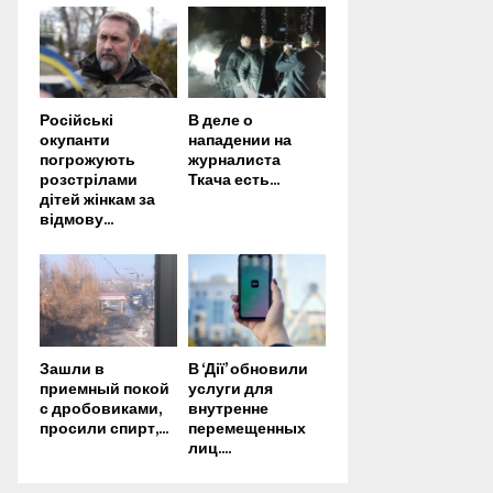
Російські
В деле о
окупанти
нападении на
погрожують
журналиста
розстрілами
Ткача есть...
дітей жінкам за
відмову...
Зашли в
В ‘Дії’ обновили
приемный покой
услуги для
с дробовиками,
внутренне
просили спирт,...
перемещенных
лиц....