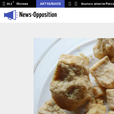
C
земный туннель из Беларуси.…
Reuters: власти Росс
Москва
АКТУАЛЬНОЕ
30.2