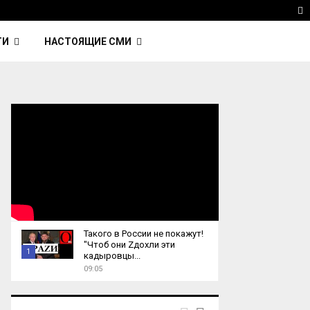
 Kavinsky — автор трека Nightcall из фильма…
Reu
T
ТИ
НАСТОЯЩИЕ СМИ
Такого в России не покажут!
"Чтоб они Zдохли эти
1
кадыровцы...
09:05
T
h
u