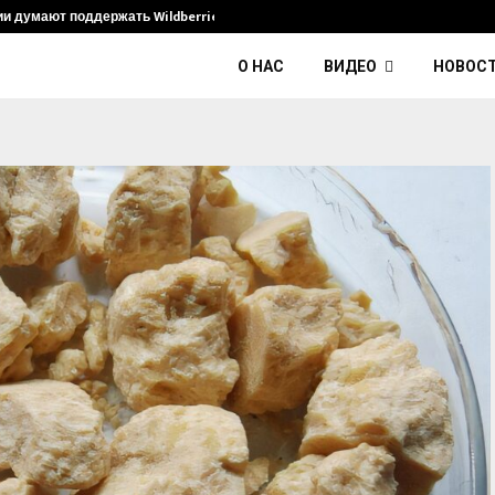
ии думают поддержать Wildberries и его…
Умер диджей
О НАС
ВИДЕО
НОВОС