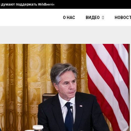
и думают поддержать Wildberries и его…
Умер диджей K
О НАС
ВИДЕО
НОВОС