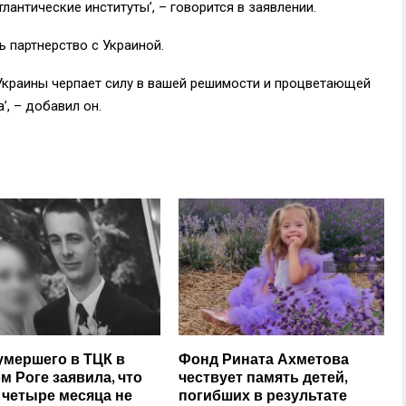
лантические институты’, – говорится в заявлении.
 партнерство с Украиной.
 Украины черпает силу в вашей решимости и процветающей
’, – добавил он.
умершего в ТЦК в
Фонд Рината Ахметова
м Роге заявила, что
чествует память детей,
 четыре месяца не
погибших в результате