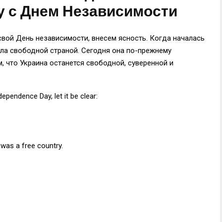
у с Днем Независимости
свой День независимости, внесем ясность. Когда началась
ла свободной страной. Сегодня она по-прежнему
м, что Украина останется свободной, суверенной и
ependence Day, let it be clear:
was a free country.