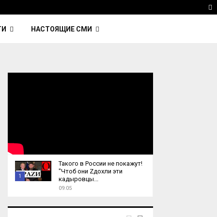
avinsky — автор трека Nightcall из фильма…
Reute
T
ТИ
НАСТОЯЩИЕ СМИ
Такого в России не покажут!
"Чтоб они Zдохли эти
1
кадыровцы...
09:05
T
h
u