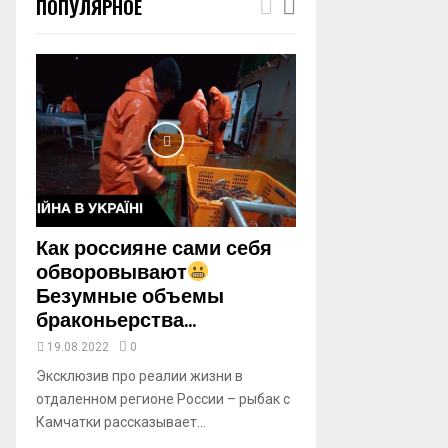
ПОПУЛЯРНОЕ
m
b
n
a
i
l
y
o
u
t
u
b
Как россияне сами себя
e
обворовывают
Безумные объемы
браконьерства...
19.08.2022
0
Эксклюзив про реалии жизни в
отдаленном регионе России – рыбак с
Камчатки рассказывает...