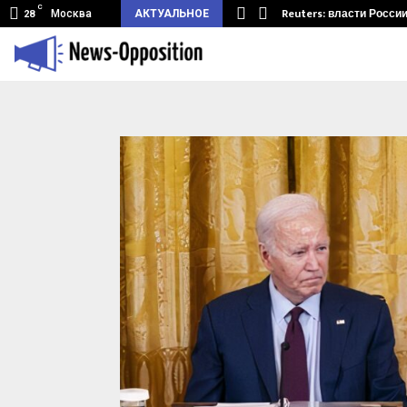
C
мный туннель из Беларуси.…
Reuters: власти Росси
Москва
АКТУАЛЬНОЕ
28