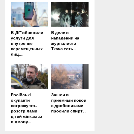
В ‘Дії’ обновили
В деле о
услуги для
нападении на
внутренне
журналиста
перемещенных
Ткача есть...
лиц....
Російські
Зашли в
окупанти
приемный покой
погрожують
с дробовиками,
розстрілами
просили спирт,...
дітей жінкам за
відмову...