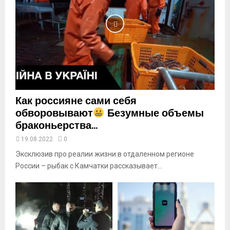
y
o
u
t
u
b
e
Как россияне сами себя
обворовывают
Безумные объемы
браконьерства...
19.08.2022
0
Эксклюзив про реалии жизни в отдаленном регионе
России – рыбак с Камчатки рассказывает...