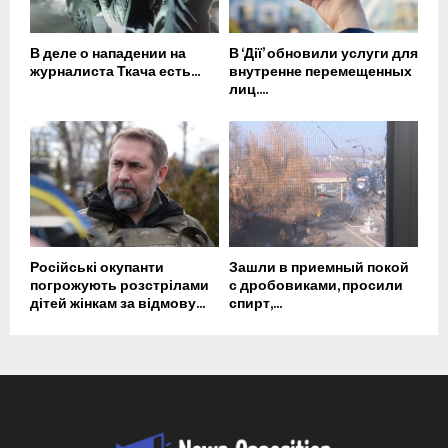
В деле о нападении на
В ‘Дії’ обновили услуги для
журналиста Ткача есть...
внутренне перемещенных
лиц....
Російські окупанти
Зашли в приемный покой
погрожують розстрілами
с дробовиками, просили
дітей жінкам за відмову...
спирт,...