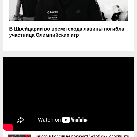
В Швейцарии во время схода лавины погибла
участница Олимпийских игр
Такого в России не покажут! "Чтоб они Zдохли эти