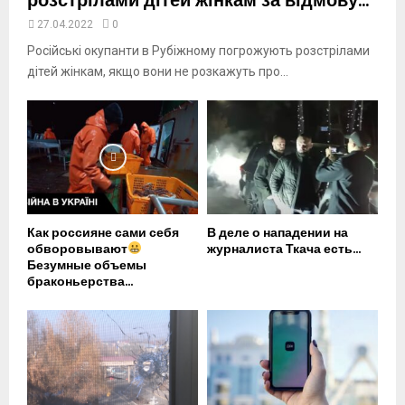
розстрілами дітей жінкам за відмову...
27.04.2022
0
Російські окупанти в Рубіжному погрожують розстрілами
дітей жінкам, якщо вони не розкажуть про...
Как россияне сами себя
В деле о нападении на
обворовывают
журналиста Ткача есть...
Безумные объемы
браконьерства...