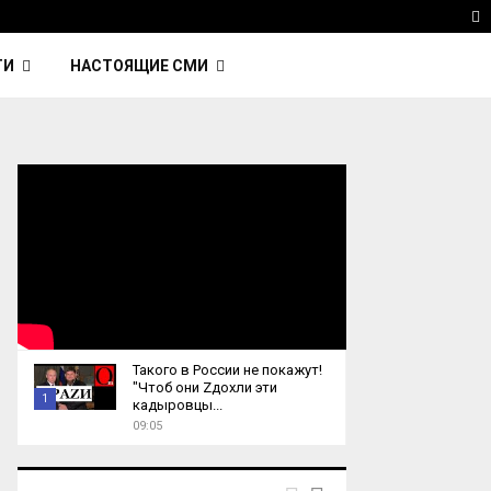
 Kavinsky — автор трека Nightcall из фильма…
Reu
T
ТИ
НАСТОЯЩИЕ СМИ
Такого в России не покажут!
"Чтоб они Zдохли эти
1
кадыровцы...
09:05
T
h
u