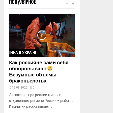
ПОПУЛЯРНОЕ
m
b
n
a
i
l
y
o
u
t
u
b
Как россияне сами себя
e
обворовывают
Безумные объемы
браконьерства...
19.08.2022
0
Эксклюзив про реалии жизни в
отдаленном регионе России – рыбак с
Камчатки рассказывает...