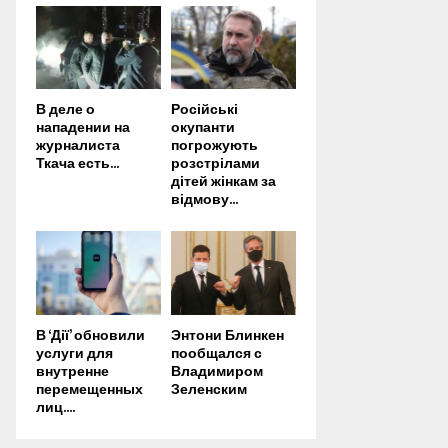
В деле о
Російські
нападении на
окупанти
журналиста
погрожують
Ткача есть...
розстрілами
дітей жінкам за
відмову...
В ‘Дії’ обновили
Энтони Блинкен
услуги для
пообщался с
внутренне
Владимиром
перемещенных
Зеленским
лиц....