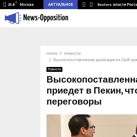
C
земный туннель из Беларуси.…
Reuters: власти Росс
Москва
АКТУАЛЬНОЕ
25.8
Home
Новости
Высокопоставленная делегация из США при
Новости
Высокопоставленн
приедет в Пекин, ч
переговоры