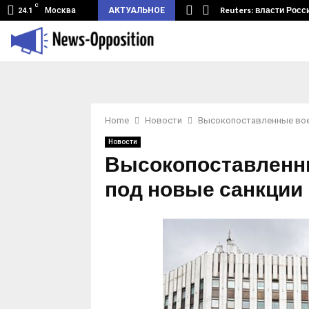
C
земный туннель из Беларуси.…
Reuters: власти Росс
Москва
АКТУАЛЬНОЕ
24.1
Home
Новости
Высокопоставленные вое
Новости
Высокопоставленн
под новые санкции