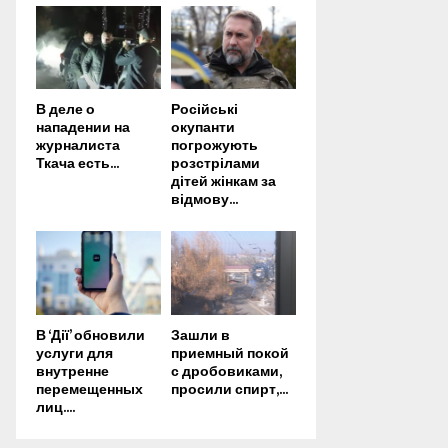
В деле о
Російські
нападении на
окупанти
журналиста
погрожують
Ткача есть...
розстрілами
дітей жінкам за
відмову...
В ‘Дії’ обновили
Зашли в
услуги для
приемный покой
внутренне
с дробовиками,
перемещенных
просили спирт,...
лиц....