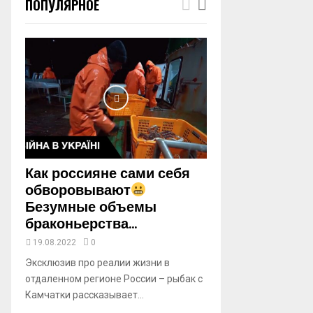
ПОПУЛЯРНОЕ
m
b
n
a
i
l
y
o
u
t
u
b
Как россияне сами себя
e
обворовывают
Безумные объемы
браконьерства...
19.08.2022
0
Эксклюзив про реалии жизни в
отдаленном регионе России – рыбак с
Камчатки рассказывает...