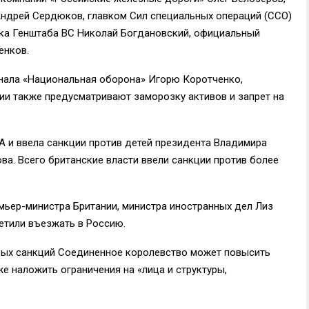
Андрей Сердюков, главком Сил специальных операций (ССО)
ка Генштаба ВС Николай Богдановский, официальный
енков.
рнала «Национальная оборона» Игорю Коротченко,
ии также предусматривают заморозку активов и запрет на
 и ввела санкции против детей президента Владимира
ва. Всего британские власти ввели санкции против более
емьер-министра Британии, министра иностранных дел Лиз
етили въезжать в Россию.
овых санкций Соединенное королевство может повысить
же наложить ограничения на «лица и структуры,