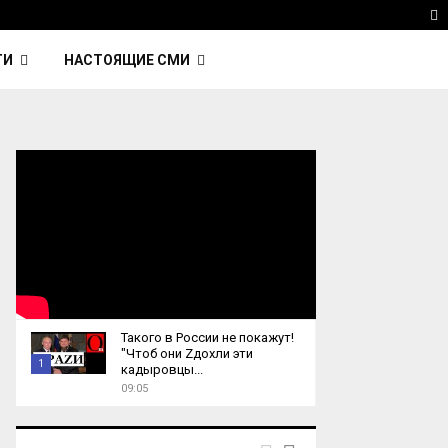
 Kavinsky — автор трека Nightcall из фильма…
Reu
T
ТИ
НАСТОЯЩИЕ СМИ
Такого в России не покажут!
"Чтоб они Zдохли эти
1
кадыровцы...
09:05
T
h
u