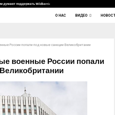
ии думают поддержать Wildberries и его…
Умер диджей
О НАС
ВИДЕО
НОВОС
нные России попали под новые санкции Великобритании
ые военные России попали
 Великобритании