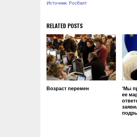
Источник: Росбалт
RELATED POSTS
Возраст перемен
‘Мы п
ее ма
ответ
заяви
подры