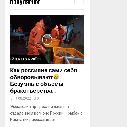
ПОПУЛЯРНОЕ
m
b
n
a
i
l
y
o
u
t
u
b
Как россияне сами себя
e
обворовывают
Безумные объемы
браконьерства...
19.08.2022
0
Эксклюзив про реалии жизни в
отдаленном регионе России – рыбак с
Камчатки рассказывает...