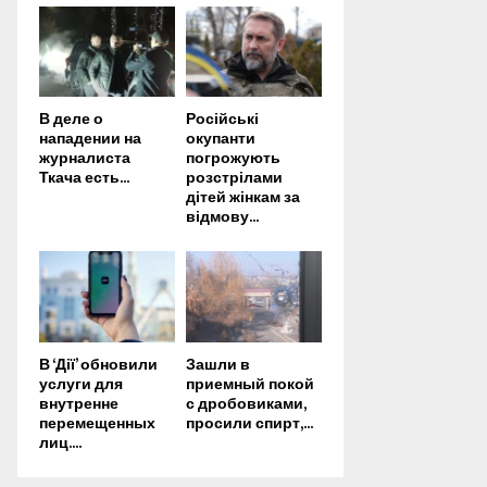
В деле о
Російські
нападении на
окупанти
журналиста
погрожують
Ткача есть...
розстрілами
дітей жінкам за
відмову...
В ‘Дії’ обновили
Зашли в
услуги для
приемный покой
внутренне
с дробовиками,
перемещенных
просили спирт,...
лиц....