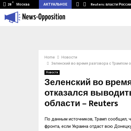
C
мный туннель из Беларуси.…
Reuters: власти Росси
Москва
АКТУАЛЬНОЕ
28
Home
Новости
Зеленский во время разговора с Трампом о
Новости
Зеленский во время
отказался выводить
области – Reuters
По данным источников, Трамп сообщил, 
фронта, если Украина отдаст всю Донецк