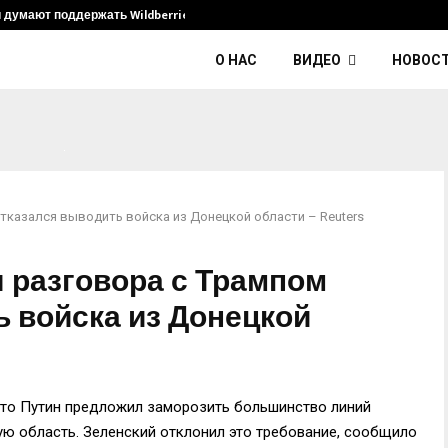
и думают поддержать Wildberries и его…
Умер диджей K
О НАС
ВИДЕО
НОВОС
тказался выводить войска из Донецкой области – Reuters
 разговора с Трампом
 войска из Донецкой
что Путин предложил заморозить большинство линий
ую область. Зеленский отклонил это требование, сообщило