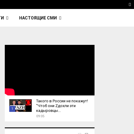
avinsky — автор трека Nightcall из фильма…
Reute
T
ТИ
НАСТОЯЩИЕ СМИ
Такого в России не покажут!
"Чтоб они Zдохли эти
1
кадыровцы...
09:05
T
h
u