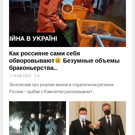
o
u
t
u
b
e
Как россияне сами себя
обворовывают
Безумные объемы
браконьерства...
19.08.2022
0
Эксклюзив про реалии жизни в отдаленном регионе
России – рыбак с Камчатки рассказывает...