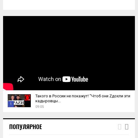
Такого в России не покажут! "Чтоб они Zдохли эти
кадыровцы...
1
09:05
T
h
ПОПУЛЯРНОЕ
u
m