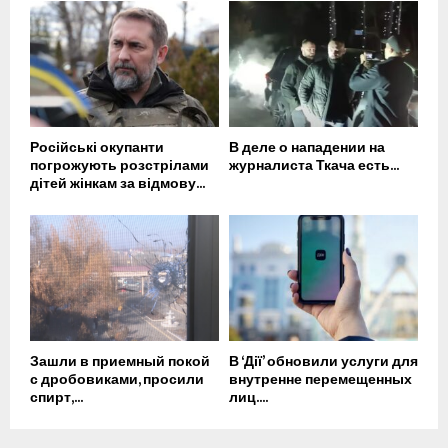
Російські окупанти
В деле о нападении на
погрожують розстрілами
журналиста Ткача есть...
дітей жінкам за відмову...
Зашли в приемный покой
В ‘Дії’ обновили услуги для
с дробовиками, просили
внутренне перемещенных
спирт,...
лиц....