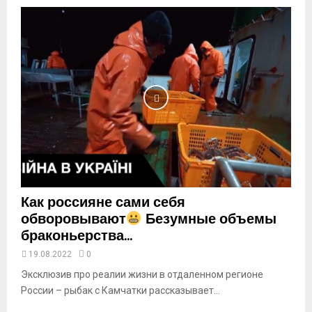
b
n
a
i
l
y
o
u
t
u
b
e
Как россияне сами себя
обворовывают
Безумные объемы
браконьерства...
19.08.2022
0
Эксклюзив про реалии жизни в отдаленном регионе
России – рыбак с Камчатки рассказывает...