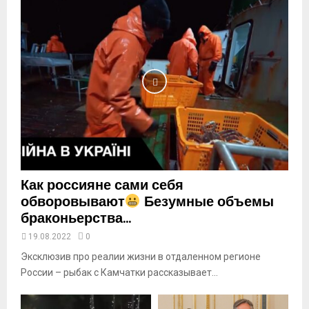
n
a
i
l
y
o
u
t
u
b
e
Как россияне сами себя
обворовывают
Безумные объемы
браконьерства...
19.08.2022
0
Эксклюзив про реалии жизни в отдаленном регионе
России – рыбак с Камчатки рассказывает...