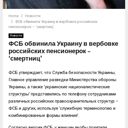
Home
Новости
ФСБ обвинила Украину в вербовке российских
пенсионерок – ‘смертниц’
Новости
ФСБ обвинила Украину в вербовке
российских пенсионерок –
‘смертниц’
ФСБ утверждает, что Служба безопасности Украины,
Главное управление разведки Министерства обороны
Украины, а также ‘украинские националистические
структуры’ представились по телефону сотрудниками
различных российских правоохранительных структур –
ФСБ и других, используя ‘служебную терминологию и
комбинированные формы влияния’.
Согласно версии ФСБ, у женщин якобы похитили