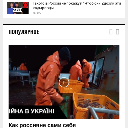
Такого в России не покажут! "Чтоб они Zдохли эти
кадыровцы...
1
09:05
T
h
ПОПУЛЯРНОЕ
u
m
b
n
a
i
l
y
o
u
t
u
b
e
Как россияне сами себя