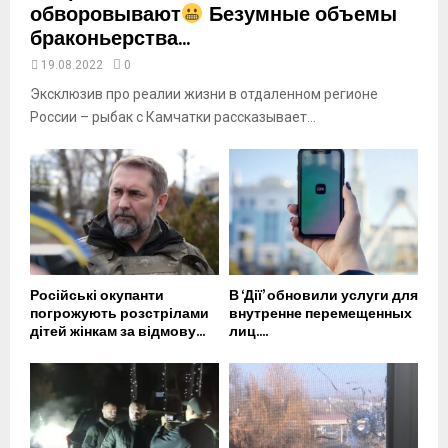
обворовывают
Безумные объемы
браконьерства...
19.08.2022
0
Эксклюзив про реалии жизни в отдаленном регионе
России – рыбак с Камчатки рассказывает...
Російські окупанти
В ‘Дії’ обновили услуги для
погрожують розстрілами
внутренне перемещенных
дітей жінкам за відмову...
лиц....