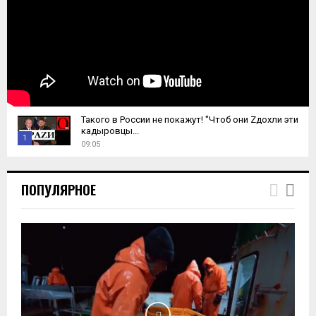
Такого в России не покажут! "Чтоб они Zдохли эти
кадыровцы...
1
09:05
T
h
ПОПУЛЯРНОЕ
u
m
b
n
a
i
l
y
o