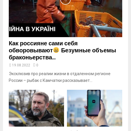
u
t
u
b
e
Как россияне сами себя
обворовывают
Безумные объемы
браконьерства...
19.08.2022
0
Эксклюзив про реалии жизни в отдаленном регионе
России – рыбак с Камчатки рассказывает...