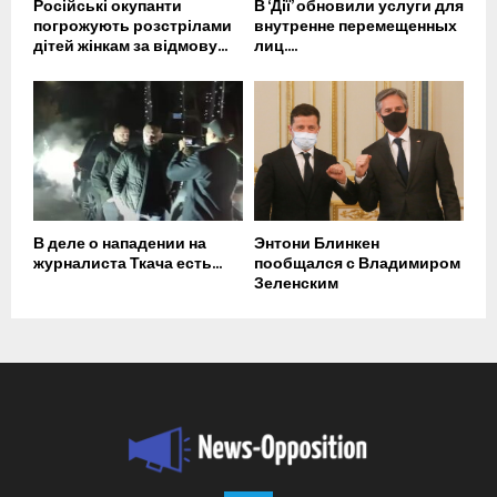
Російські окупанти
В ‘Дії’ обновили услуги для
погрожують розстрілами
внутренне перемещенных
дітей жінкам за відмову...
лиц....
В деле о нападении на
Энтони Блинкен
журналиста Ткача есть...
пообщался с Владимиром
Зеленским