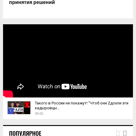
принятия решений
Такого в России не покажут! "Чтоб они Zдохли эти
кадыровцы...
1
09:05
T
h
ПОПУЛЯРНОЕ
u