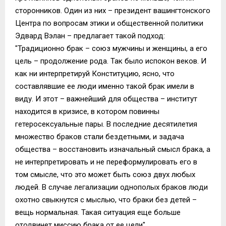
сторонников. Один из них – президент вашингтонского
Центра по вопросам этики и общественной политики
Эдвард Вэлан – предлагает такой подход:
"Традиционно брак – союз мужчины и женщины, а его
цель – продолжение рода. Так было испокон веков. И
как ни интерпретируй Конституцию, ясно, что
составлявшие ее люди именно такой брак имели в
виду. И этот – важнейший для общества – институт
находится в кризисе, в котором повинны
гетеросексуальные пары. В последние десятилетия
множество браков стали бездетными, и задача
общества – восстановить изначальный смысл брака, а
не интерпретировать и не переформулировать его в
том смысле, что это может быть союз двух любых
людей. В случае легализации однополых браков люди
охотно свыкнутся с мыслью, что браки без детей –
вещь нормальная. Такая ситуация еще больше
отодвинет миссию брака от ее цели".