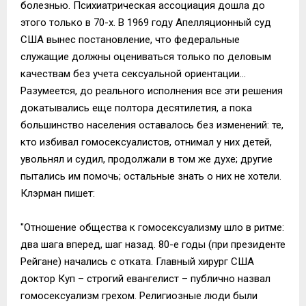
болезнью. Психиатрическая ассоциация дошла до
этого только в 70-х. В 1969 году Апелляционный суд
США вынес постановление, что федеральные
служащие должны оцениваться только по деловым
качествам без учета сексуальной ориентации…
Разумеется, до реального исполнения все эти решения
докатывались еще полтора десятилетия, а пока
большинство населения оставалось без изменений: те,
кто избивал гомосексуалистов, отнимал у них детей,
увольнял и судил, продолжали в том же духе; другие
пытались им помочь; остальные знать о них не хотели.
Клэрман пишет:
"Отношение общества к гомосексуализму шло в ритме:
два шага вперед, шаг назад. 80-е годы (при президенте
Рейгане) начались с отката. Главный хирург США
доктор Куп – строгий евангелист – публично назвал
гомосексуализм грехом. Религиозные люди были