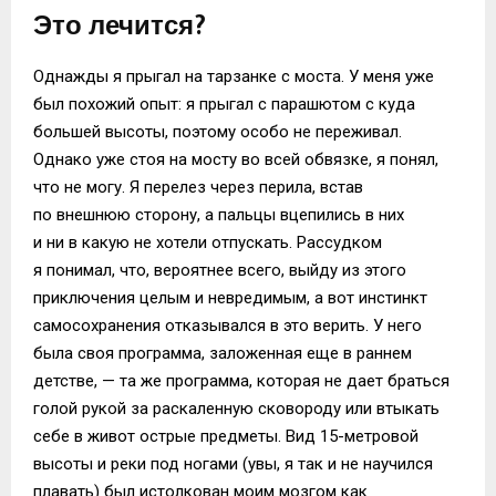
Это лечится?
Однажды я прыгал на тарзанке с моста. У меня уже
был похожий опыт: я прыгал с парашютом с куда
большей высоты, поэтому особо не переживал.
Однако уже стоя на мосту во всей обвязке, я понял,
что не могу. Я перелез через перила, встав
по внешнюю сторону, а пальцы вцепились в них
и ни в какую не хотели отпускать. Рассудком
я понимал, что, вероятнее всего, выйду из этого
приключения целым и невредимым, а вот инстинкт
самосохранения отказывался в это верить. У него
была своя программа, заложенная еще в раннем
детстве, — та же программа, которая не дает браться
голой рукой за раскаленную сковороду или втыкать
себе в живот острые предметы. Вид 15-метровой
высоты и реки под ногами (увы, я так и не научился
плавать) был истолкован моим мозгом как