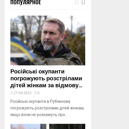
ПОПУЛЯРНОЕ
m
b
n
a
i
l
y
o
u
t
u
b
Російські окупанти
e
погрожують розстрілами
дітей жінкам за відмову...
27.04.2022
0
Російські окупанти в Рубіжному
погрожують розстрілами дітей жінкам,
якщо вони не розкажуть про...