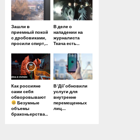
Зашли в
В деле о
приемный покой
нападении на
с дробовиками,
журналиста
просили спирт,...
Ткача есть...
Как россияне
В ‘Дії’ обновили
сами себя
услуги для
обворовывают
внутренне
Безумные
перемещенных
объемы
лиц....
браконьерства...