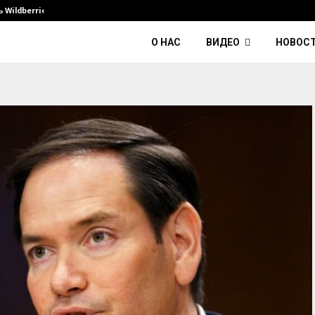
Wildberries и его…
Умер диджей Kavinsky — автор тре
О НАС
ВИДЕО
НОВОС