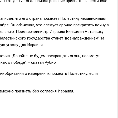
 в тот день, когда принял решение признать Палестинское
аписал, что его страна признает Палестину независимым
бре. Он объяснял, что следует срочно прекратить войну в
селению. Премьер-министр Израиля Биньямин Нетаньяху
Палестинского государства станет ‘вознаграждением’ за
ую угрозу для Израиля.
лючил: ‘Давайте не будем прекращать огонь, нас могут
как о победе’, – сказал Рубио.
икобритании о намерениях признать Палестину, если
озможно признать без согласия Израиля.