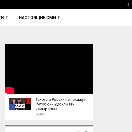
ка Nightcall из фильма…
Reuters: Китай продал И
T
ТИ
НАСТОЯЩИЕ СМИ
Такого в России не покажут!
"Чтоб они Zдохли эти
1
кадыровцы...
09:05
T
h
u