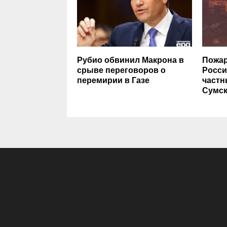
Рубио обвинил Макрона в
Пожар
срыве переговоров о
Росси
перемирии в Газе
частн
Сумск