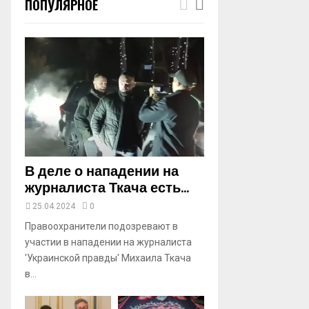
ПОПУЛЯРНОЕ
m
b
n
a
i
l
y
o
u
t
u
b
В деле о нападении на
e
журналиста Ткача есть...
25.04.2024
0
Правоохранители подозревают в
участии в нападении на журналиста
'Украинской правды' Михаила Ткача
в...