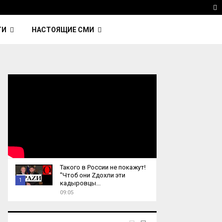
 Kavinsky — автор трека Nightcall из фильма…
Reu
T
ТИ
НАСТОЯЩИЕ СМИ
Такого в России не покажут!
"Чтоб они Zдохли эти
1
кадыровцы...
09:05
T
h
u