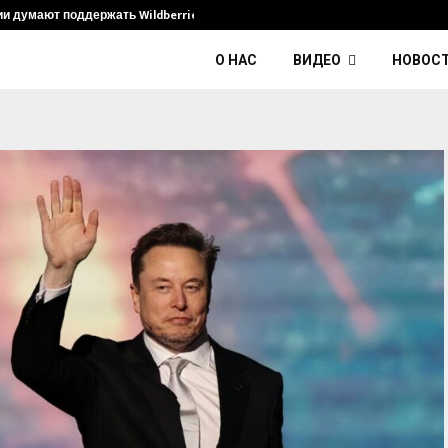
ии думают поддержать Wildberries и его…
Умер диджей
О НАС
ВИДЕО
НОВОС