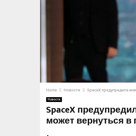
Home
Новости
SpaceX предупредила инв
Новости
SpaceX предупредил
может вернуться в 