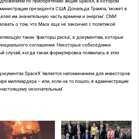
едложением по приобретению акций SpaceX, в котором
администрации президента США Дональда Трампа, ‘может в
еляя им значительную часть времени и энергии’. СМИ
вовать о том, что Маск еще не закончил с политикой.
еляющую такие ‘факторы риска’, к документам, которые
тенциального соглашения. Некоторые собеседники
ый случай, когда такая формулировка появилась в этих
документах SpaceX ‘является напоминанием для инвесторов
ире миллиардера – или, если на то пошло, в администрации
-настоящему окончательным’.