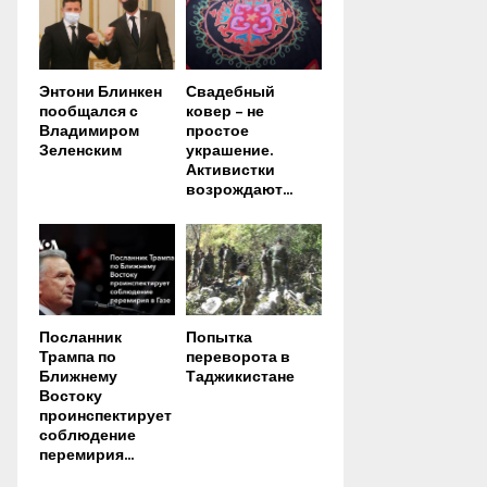
Энтони Блинкен
Свадебный
пообщался с
ковер – не
Владимиром
простое
Зеленским
украшение.
Активистки
возрождают...
Посланник
Попытка
Трампа по
переворота в
Ближнему
Таджикистане
Востоку
проинспектирует
соблюдение
перемирия...