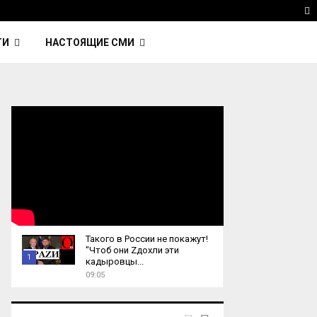
 Kavinsky — автор трека Nightcall из фильма…
Reu
T
ТИ
НАСТОЯЩИЕ СМИ
Такого в России не покажут!
"Чтоб они Zдохли эти
1
кадыровцы...
09:05
T
h
u