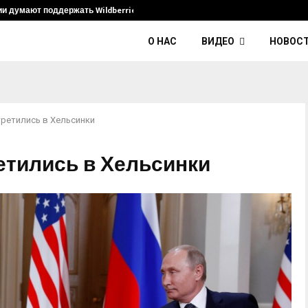
ии думают поддержать Wildberries и его…
Умер диджей
О НАС
ВИДЕО
НОВОС
третились в Хельсинки
етились в Хельсинки