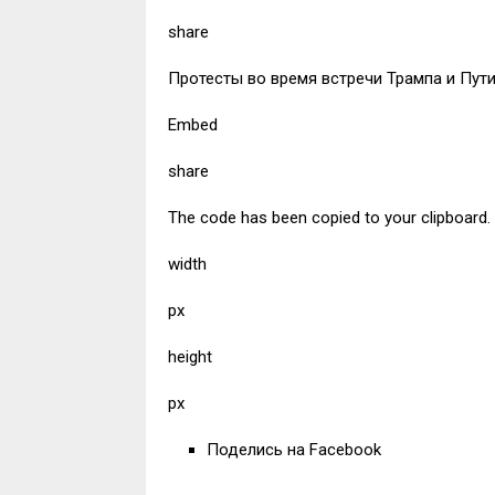
share
Протесты во время встречи Трампа и Пут
Embed
share
The code has been copied to your clipboard.
width
px
height
px
Поделись на Facebook