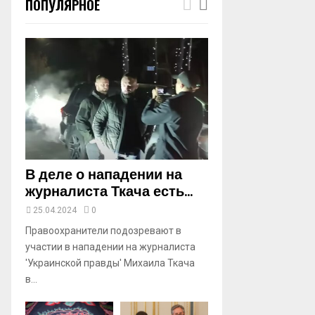
ПОПУЛЯРНОЕ
m
b
n
a
i
l
y
o
u
t
u
b
В деле о нападении на
e
журналиста Ткача есть...
25.04.2024
0
Правоохранители подозревают в
участии в нападении на журналиста
'Украинской правды' Михаила Ткача
в...