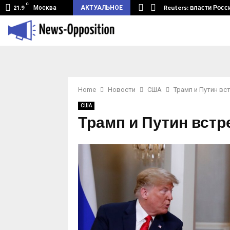
C
земный туннель из Беларуси.…
Reuters: власти Росс
Москва
АКТУАЛЬНОЕ
21.9
Home
Новости
США
Трамп и Путин вс
США
Трамп и Путин встр