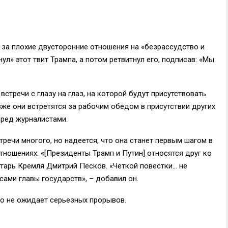
 за плохие двусторонние отношения на «безрассудство и
л» этот твит Трампа, а потом ретвитнул его, подписав: «Мы
встречи с глазу на глаз, на которой будут присутствовать
зже они встретятся за рабочим обедом в присутствии других
еред журналистами.
тречи многого, но надеется, что она станет первым шагом в
тношениях. «[Президенты Трамп и Путин] относятся друг ко
етарь Кремля Дмитрий Песков. «Четкой повестки… не
сами главы государств», – добавил он.
то не ожидает серьезных прорывов.