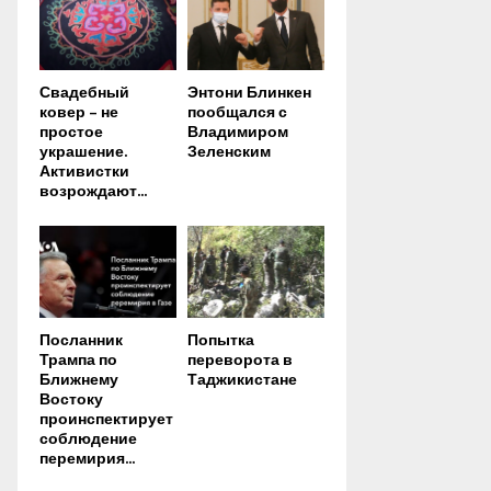
Свадебный
Энтони Блинкен
ковер – не
пообщался с
простое
Владимиром
украшение.
Зеленским
Активистки
возрождают...
Посланник
Попытка
Трампа по
переворота в
Ближнему
Таджикистане
Востоку
проинспектирует
соблюдение
перемирия...