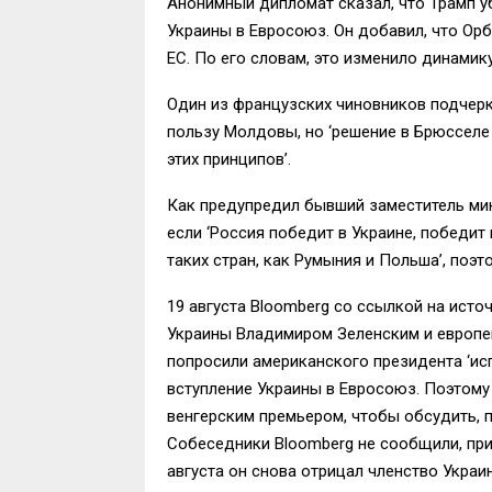
Анонимный дипломат сказал, что Трамп у
Украины в Евросоюз. Он добавил, что Ор
ЕС. По его словам, это изменило динамику
Один из французских чиновников подчеркну
пользу Молдовы, но ‘решение в Брюсселе
этих принципов’.
Как предупредил бывший заместитель ми
если ‘Россия победит в Украине, победит
таких стран, как Румыния и Польша’, поэ
19 августа Bloomberg со ссылкой на исто
Украины Владимиром Зеленским и европе
попросили американского президента ‘ис
вступление Украины в Евросоюз. Поэтому
венгерским премьером, чтобы обсудить, 
Собеседники Bloomberg не сообщили, при
августа он снова отрицал членство Украин