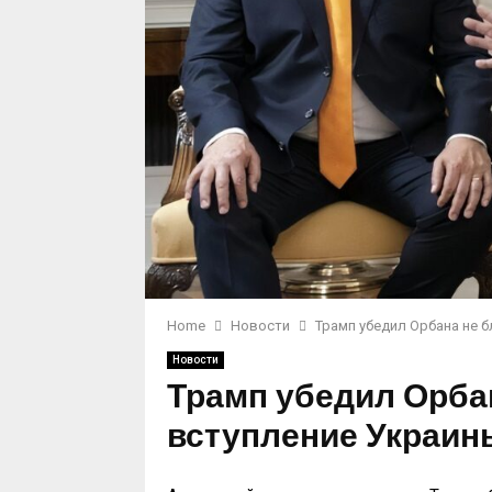
Home
Новости
Трамп убедил Орбана не б
Новости
Трамп убедил Орба
вступление Украины 