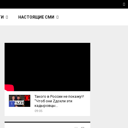
 Kavinsky — автор трека Nightcall из фильма…
Reu
T
ТИ
НАСТОЯЩИЕ СМИ
Такого в России не покажут!
"Чтоб они Zдохли эти
1
кадыровцы...
09:05
T
h
u