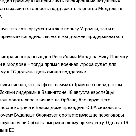
бедил премьера Венгрии снять блокирование вступления
бан выразил готовность поддержать членство Молдовы в
.
л, что есть аргументы как в пользу Украины, так и в
 принимается единогласно, и мы должны придерживаться
нистра иностранных дел Республики Молдова Нику Попеску,
 и в Молдове – тогда прямая военная угроза будет для
тому в ЕС должны дать сигнал поддержки.
чники писало, что на фоне саммита Трампа с президентом
йскими лидерами в Вашингтоне 18 августа европейцы
пользовать свое влияние’ на Орбана, блокирующего
 после встречи в Белом доме президент США связался с
почему Будапешт блокирует соответствующие переговоры.
слушался ли Орбан к американскому президенту. Однако 19
ы в ЕС.