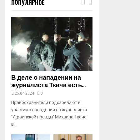
ПОПУЛЯРНОЕ
m
b
n
a
i
l
y
o
u
t
u
b
В деле о нападении на
e
журналиста Ткача есть...
25.04.2024
0
Правоохранители подозревают в
участии в нападении на журналиста
'Украинской правды' Михаила Ткача
в...