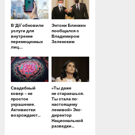
В ‘Дії’ обновили
Энтони Блинкен
услуги для
пообщался с
внутренне
Владимиром
перемещенных
Зеленским
лиц....
Свадебный
«Ты даже
ковер – не
не стараешься.
простое
Ты стала по-
украшение.
настоящему
Активистки
ленивой» Экс-
возрождают...
директор
Национальной
разведки...