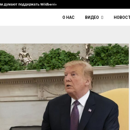
ии думают поддержать Wildberries и его…
Умер диджей
О НАС
ВИДЕО
НОВОС