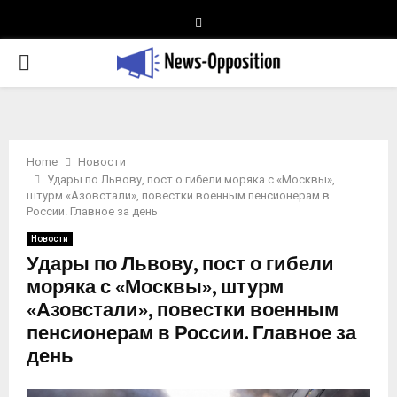
Telegram
PRIMARY
MENU
Home
Новости
Удары по Львову, пост о гибели моряка с «Москвы»,
штурм «Азовстали», повестки военным пенсионерам в
России. Главное за день
Новости
Удары по Львову, пост о гибели
моряка с «Москвы», штурм
«Азовстали», повестки военным
пенсионерам в России. Главное за
день