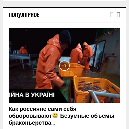
T
h
ПОПУЛЯРНОЕ
u
m
b
n
a
i
l
y
o
u
t
u
b
e
Как россияне сами себя
обворовывают
Безумные объемы
браконьерства...