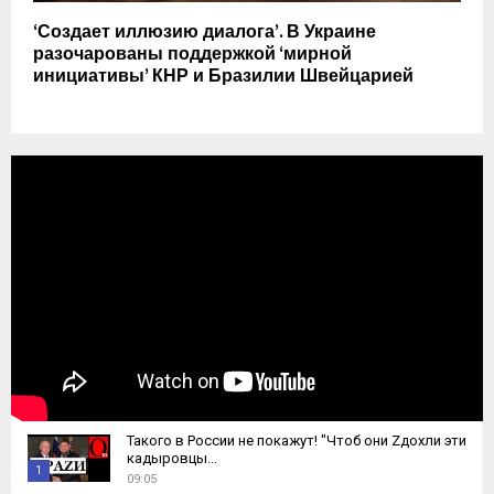
‘Создает иллюзию диалога’. В Украине
разочарованы поддержкой ‘мирной
инициативы’ КНР и Бразилии Швейцарией
Такого в России не покажут! "Чтоб они Zдохли эти
кадыровцы...
1
09:05