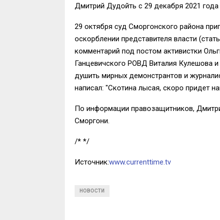
Дмитрий Дудойть с 29 декабря 2021 года
29 октября суд Сморгонского района приг
оскорблении представителя власти (стать
комментарий под постом активистки Ольг
Ганцевичского РОВД Виталия Кулешова и 
душить мирных демонстрантов и журналис
написал: "Скотина лысая, скоро придет на
По информации правозащитников, Дмитрий 
Сморгони.
/* */
Источник:
www.currenttime.tv
НОВОСТИ