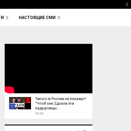
 Kavinsky — автор трека Nightcall из фильма…
Reu
T
ТИ
НАСТОЯЩИЕ СМИ
Такого в России не покажут!
"Чтоб они Zдохли эти
1
кадыровцы...
09:05
T
h
u