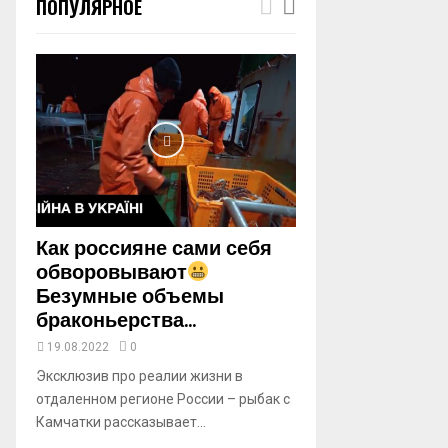
ПОПУЛЯРНОЕ
m
b
n
a
i
l
y
o
u
t
u
b
Как россияне сами себя
e
обворовывают
Безумные объемы
браконьерства...
19.08.2022
0
Эксклюзив про реалии жизни в
отдаленном регионе России – рыбак с
Камчатки рассказывает...