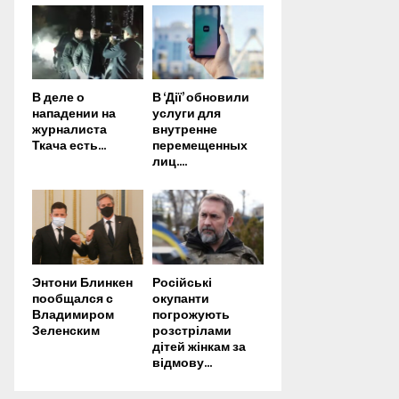
В деле о
В ‘Дії’ обновили
нападении на
услуги для
журналиста
внутренне
Ткача есть...
перемещенных
лиц....
Энтони Блинкен
Російські
пообщался с
окупанти
Владимиром
погрожують
Зеленским
розстрілами
дітей жінкам за
відмову...