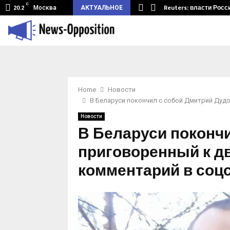
C
земный туннель из Беларуси.…
Reuters: власти Росс
Москва
АКТУАЛЬНОЕ
20.2
Home
Новости
В Беларуси покончил с собой Дмитрий Дудо
Новости
В Беларуси покончи
приговоренный к дв
комментарий в соц