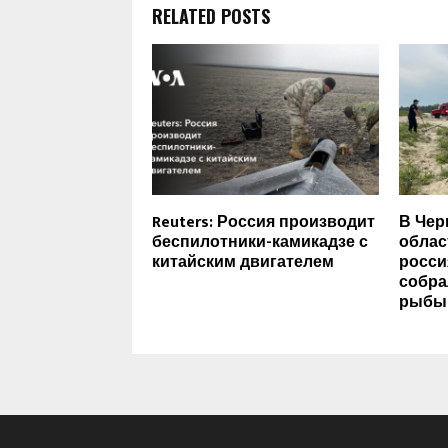
RELATED POSTS
Reuters: Россия производит
В Чер
беспилотники-камикадзе с
облас
китайским двигателем
росси
собра
рыбы