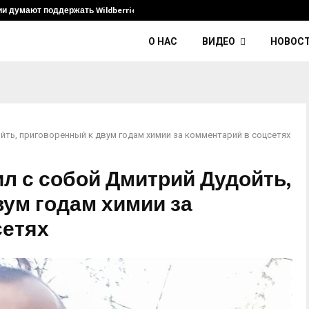
ии думают поддержать Wildberries и его…
Умер диджей
О НАС
ВИДЕО
НОВОС
йть, приговоренный к двум годам химии за комментарий в соцсетях
л с собой Дмитрий Дудойть,
ум годам химии за
сетях