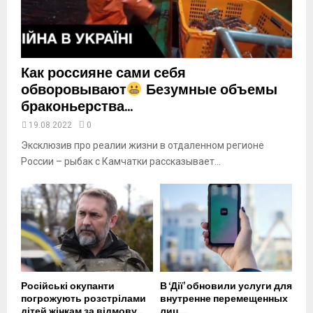
u
b
e
Как россияне сами себя
обворовывают
Безумные объемы
браконьерства...
19.08.2022
0
Эксклюзив про реалии жизни в отдаленном регионе
России – рыбак с Камчатки рассказывает...
Російські окупанти
В ‘Дії’ обновили услуги для
погрожують розстрілами
внутренне перемещенных
дітей жінкам за відмову...
лиц....