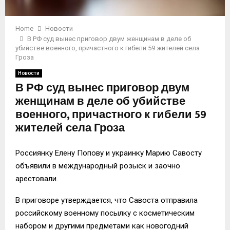
Home
Новости
В РФ суд вынес приговор двум женщинам в деле об
убийстве военного, причастного к гибели 59 жителей села
Гроза
Новости
В РФ суд вынес приговор двум
женщинам в деле об убийстве
военного, причастного к гибели 59
жителей села Гроза
Россиянку Елену Попову и украинку Марию Савосту
объявили в международный розыск и заочно
арестовали.
В приговоре утверждается, что Савоста отправила
российскому военному посылку с косметическим
набором и другими предметами как новогодний