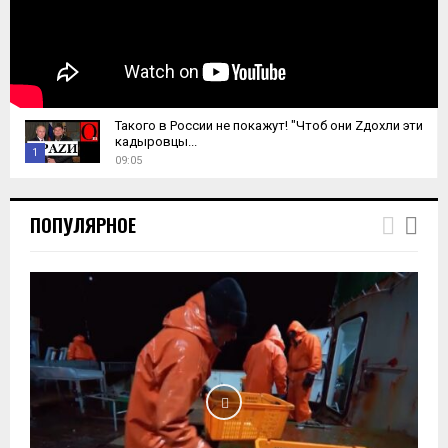
Такого в России не покажут! "Чтоб они Zдохли эти
кадыровцы...
1
09:05
T
h
ПОПУЛЯРНОЕ
u
m
b
n
a
i
l
y
o
u
t