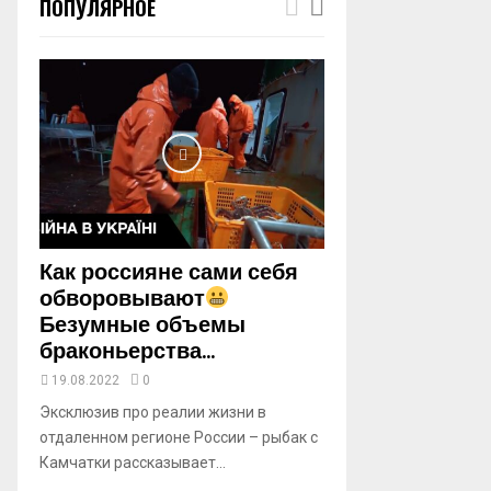
ПОПУЛЯРНОЕ
m
b
n
a
i
l
y
o
u
t
u
b
Как россияне сами себя
e
обворовывают
Безумные объемы
браконьерства...
19.08.2022
0
Эксклюзив про реалии жизни в
отдаленном регионе России – рыбак с
Камчатки рассказывает...