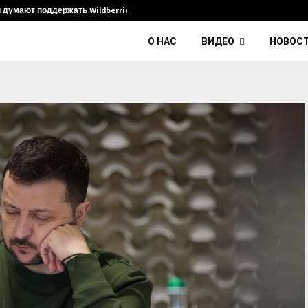
и думают поддержать Wildberries и его…
Умер диджей K
О НАС
ВИДЕО
НОВОС