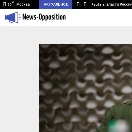
C
мный туннель из Беларуси.…
Reuters: власти Росси
Москва
АКТУАЛЬНОЕ
30