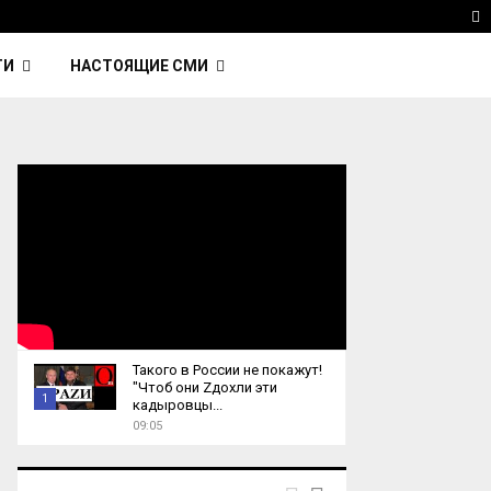
avinsky — автор трека Nightcall из фильма…
Reute
T
ТИ
НАСТОЯЩИЕ СМИ
Такого в России не покажут!
"Чтоб они Zдохли эти
1
кадыровцы...
09:05
T
h
u