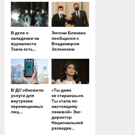
В деле о
Энтони Блинкен
нападении на
пообщался с
журналиста
Владимиром
Ткача есть...
Зеленским
В ‘Дії’ обновили
«Ты даже
услуги для
не стараешься.
внутренне
Ты стала по-
перемещенных
настоящему
лиц....
ленивой» Экс-
директор
Национальной
разведки...