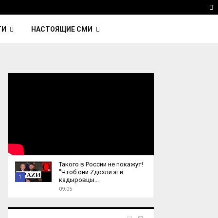
ка Nightcall из фильма…
Reuters: Китай продал И
T
ТИ
НАСТОЯЩИЕ СМИ
Такого в России не покажут!
"Чтоб они Zдохли эти
1
кадыровцы...
09:05
T
h
u