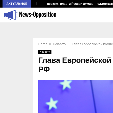
ларуси.…
Reuters: власти России думают поддержать 
АКТУАЛЬНОЕ
Home
Новости
Глава Европейской комис
Новости
Глава Европейской
РФ