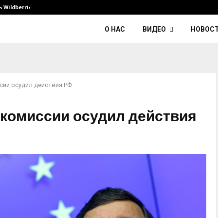
Wildberries и его…
Умер диджей Kavinsky — автор тре
О НАС
ВИДЕО
НОВОС
сии осудил действия РФ
 комиссии осудил действия