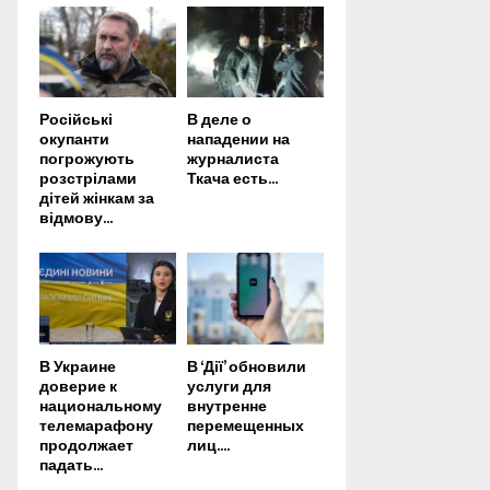
Російські
В деле о
окупанти
нападении на
погрожують
журналиста
розстрілами
Ткача есть...
дітей жінкам за
відмову...
В Украине
В ‘Дії’ обновили
доверие к
услуги для
национальному
внутренне
телемарафону
перемещенных
продолжает
лиц....
падать...