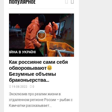
ПОПУЛЯРНОЕ
m
b
n
a
i
l
y
o
u
t
u
b
Как россияне сами себя
e
обворовывают
Безумные объемы
браконьерства...
19.08.2022
0
Эксклюзив про реалии жизни в
отдаленном регионе России – рыбак с
Камчатки рассказывает...