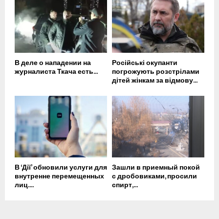
В деле о нападении на
Російські окупанти
журналиста Ткача есть...
погрожують розстрілами
дітей жінкам за відмову...
В ‘Дії’ обновили услуги для
Зашли в приемный покой
внутренне перемещенных
с дробовиками, просили
лиц....
спирт,...