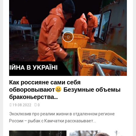
n
a
i
l
y
o
u
t
u
b
e
Как россияне сами себя
обворовывают
Безумные объемы
браконьерства...
19.08.2022
0
Эксклюзив про реалии жизни в отдаленном регионе
России – рыбак с Камчатки рассказывает...